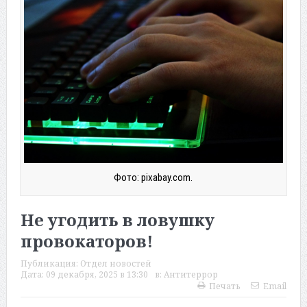
Фото: pixabay.com.
Не угодить в ловушку
провокаторов!
Публикация:
Отдел новостей
Дата:
09 декабря, 2025 в 13:30
в:
Антитеррор
Печать
Email