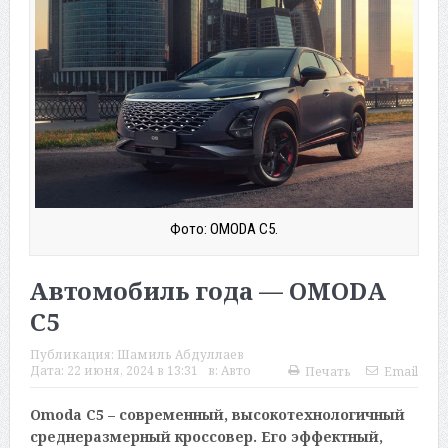
Фото: OMODA C5.
Автомобиль года — OMODA
C5
Публикация:
Шамиль Абдуллаев
Дата:
22 июня, 2024 в 13:31
в:
Авто
Печать
Email
Omoda C5 – современный, высокотехнологичный
среднеразмерный кроссовер. Его эффектный,