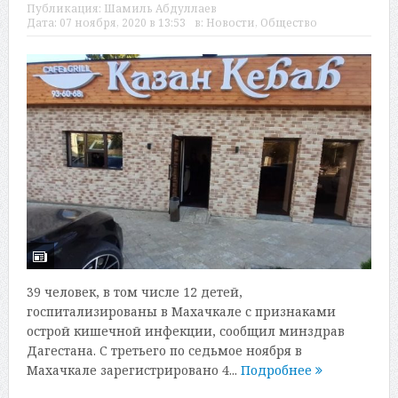
Публикация:
Шамиль Абдуллаев
Дата:
07 ноября, 2020 в 13:53
в:
Новости
,
Общество
39 человек, в том числе 12 детей,
госпитализированы в Махачкале с признаками
острой кишечной инфекции, сообщил минздрав
Дагестана. С третьего по седьмое ноября в
Махачкале зарегистрировано 4...
Подробнее