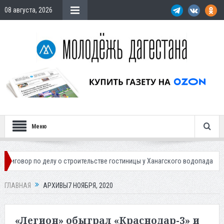
08 августа, 2026
Меню
 делу о строительстве гостиницы у Ханагского водопада
Власти Маха
ГЛАВНАЯ
АРХИВЫ7 НОЯБРЯ, 2020
«Легион» обыграл «Краснодар-3» и