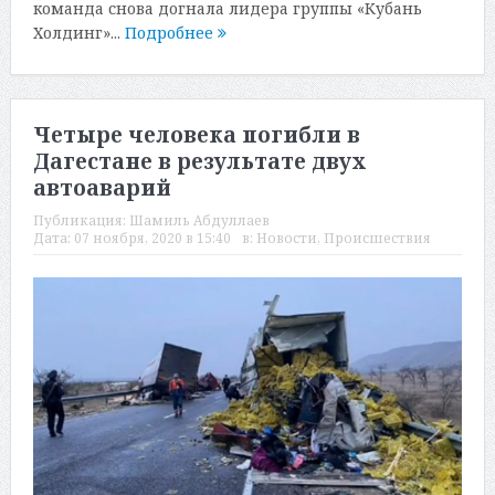
команда снова догнала лидера группы «Кубань
Холдинг»...
Подробнее
Четыре человека погибли в
Дагестане в результате двух
автоаварий
Публикация:
Шамиль Абдуллаев
Дата:
07 ноября, 2020 в 15:40
в:
Новости
,
Происшествия