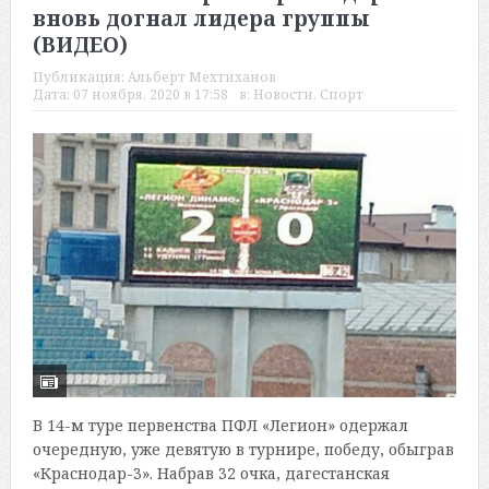
вновь догнал лидера группы
(ВИДЕО)
Публикация:
Альберт Мехтиханов
Дата:
07 ноября, 2020 в 17:58
в:
Новости
,
Спорт
В 14-м туре первенства ПФЛ «Легион» одержал
очередную, уже девятую в турнире, победу, обыграв
«Краснодар-3». Набрав 32 очка, дагестанская