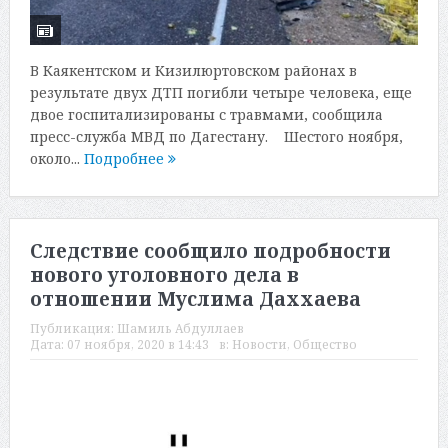
В Каякентском и Кизилюртовском районах в
результате двух ДТП погибли четыре человека, еще
двое госпитализированы с травмами, сообщила
пресс-служба МВД по Дагестану. Шестого ноября,
около...
Подробнее
Следствие сообщило подробности
нового уголовного дела в
отношении Муслима Даххаева
Публикация:
Шамиль Абдуллаев
Дата:
07 ноября, 2020 в 14:43
в:
Новости
,
Общество