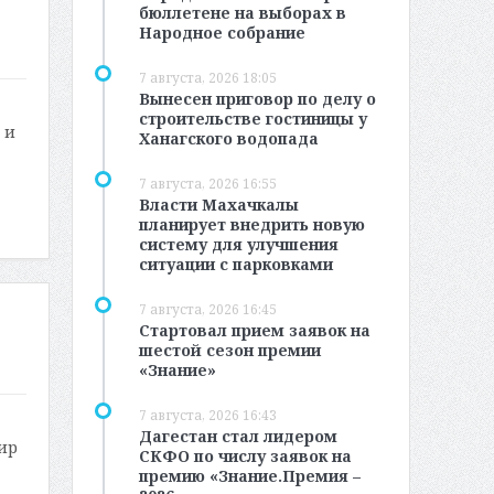
бюллетене на выборах в
Народное собрание
7 августа, 2026 18:05
Вынесен приговор по делу о
строительстве гостиницы у
 и
Ханагского водопада
7 августа, 2026 16:55
Власти Махачкалы
планирует внедрить новую
систему для улучшения
ситуации с парковками
7 августа, 2026 16:45
Стартовал прием заявок на
шестой сезон премии
«Знание»
7 августа, 2026 16:43
Дагестан стал лидером
ир
СКФО по числу заявок на
премию «Знание.Премия –