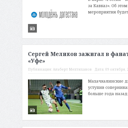
за Кавказ». Об эт
мероприятия будет
Сергей Меликов зажигал в фана
«Уфе»
Публикация:
Альберт Мехтиханов
Дата:
09 октября, 2
Махачкалинские ди
уступив соперника
больше года назад 