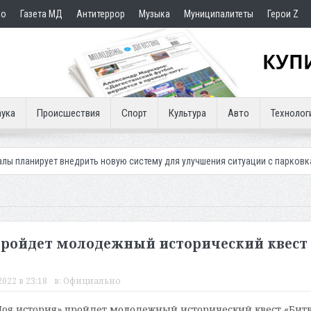
но
Газета МД
Антитеррор
Музыка
Муниципалитеты
Герои Z
ука
Происшествия
Спорт
Культура
Авто
Технолог
недрить новую систему для улучшения ситуации с парковками
Махач
 пройдет молодежный исторический квест
022 в 23:18
в:
Официально
 Моя история» пройдет молодежный исторический квест «Бит