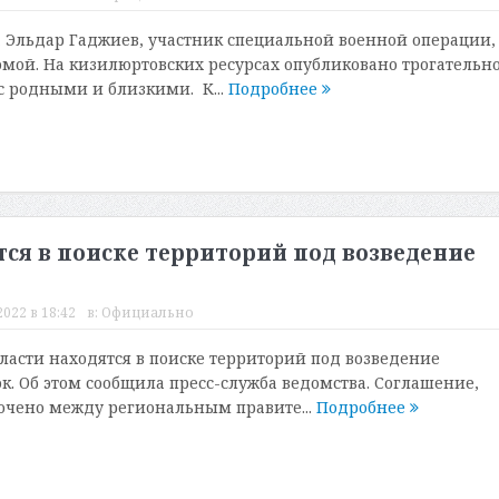
Эльдар Гаджиев, участник специальной военной операции,
омой. На кизилюртовских ресурсах опубликовано трогательн
 с родными и близкими. К...
Подробнее
ся в поиске территорий под возведение
022 в 18:42
в:
Официально
ласти находятся в поиске территорий под возведение
к. Об этом сообщила пресс-служба ведомства. Соглашение,
ючено между региональным правите...
Подробнее