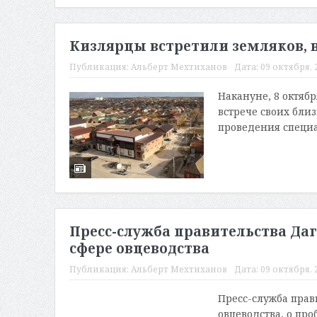
Кизлярцы встретили земляков, 
Публикация:
Альберт Мехтиханов
Дата:
09 октября, 2
Накануне, 8 октяб
встрече своих бли
проведения специа
Пресс-служба правительства Даг
сфере овцеводства
Публикация:
Альберт Мехтиханов
Дата:
09 октября, 2
Пресс-служба прав
овцеводства, о пр