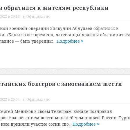
в обратился к жителям республики
022 в 20:18
в:
Официально
ной военной операции Зиявудин Абдулаев обратился к
и. «Как и во все времена, дагестанцы должны объединиться
Главное — быть уверенны...
Подробнее
танских боксеров с завоеванием шести
022 в 20:04
в:
Официально
Сергей Меликов в своем Телеграм-канале поздравил
еров с завоеванием шести медалей чемпионата России. Турн
 нем приняли участие сотни спо...
Подробнее