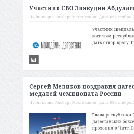
Участник СВО Зиявудин Абдулае
Публикация:
Альберт Мехтиханов
Дата:
09 октября, 2
Участник специаль
жителям республик
дать отпор врагу. 
Сергей Меликов поздравил дагес
медалей чемпионата России
Публикация:
Альберт Мехтиханов
Дата:
09 октября, 2
Глава республики 
дагестанских бокс
проходил в Чите. В