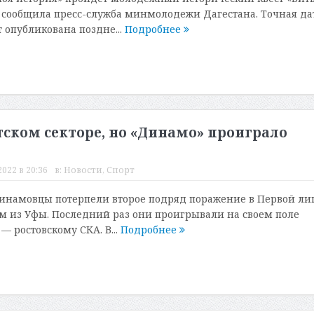
ом сообщила пресс-служба минмолодежи Дагестана. Точная да
 опубликована поздне...
Подробнее
тском секторе, но «Динамо» проиграло
022 в 20:36
в:
Новости
,
Спорт
намовцы потерпели второе подряд поражение в Первой лиг
м из Уфы. Последний раз они проигрывали на своем поле
— ростовскому СКА. В...
Подробнее