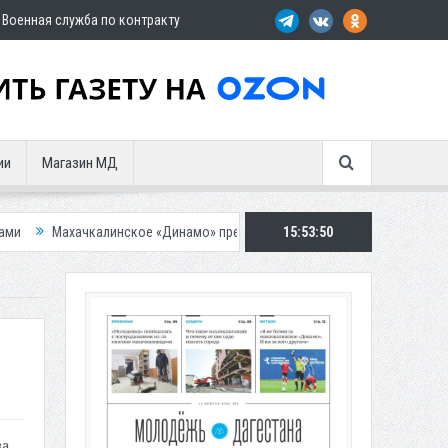
Военная служба по контракту
ии
Магазин МД
калинское «Динамо» представило «эпичную» гостевую форму
15:53:52
Около в
ва