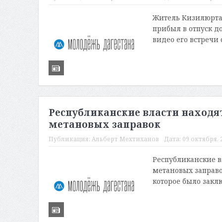
Житель Кизилюрта 
прибыл в отпуск д
видео его встречи
Республиканские власти находят
метановых заправок
Публикация:
Альберт Мехтиханов
Дата:
09 октября, 2
Республиканские в
метановых заправо
которое было закл