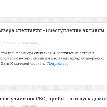
емьера спектакля «Преступление актрисы
022 в 19:42
в:
Официально
состоялась премьера спектакля «Преступление актрисы
 поставлен по одноименным рассказам Аркадия Аверченко.
Пати Махачевой стояла з...
Подробнее
ев, участник СВО, прибыл в отпуск домо
022 в 19:00
в:
Официально