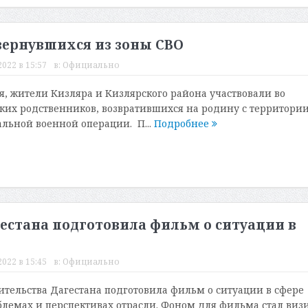
вернувшихся из зоны СВО
022 в 15:57
в:
Официально
ря, жители Кизляра и Кизлярского района участвовали во
зких родственников, возвратившихся на родину с территори
льной военной операции. П...
Подробнее
естана подготовила фильм о ситуации в
022 в 15:45
в:
Официально
ительства Дагестана подготовила фильм о ситуации в сфере
облемах и перспективах отрасли. Фоном для фильма стал виз