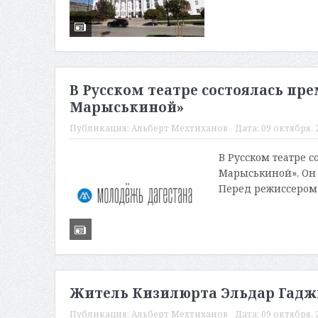
В Русском театре состоялась пр
Марыськиной»
Публикация:
Альберт Мехтиханов
Дата:
09 октября, 2
В Русском театре 
Марыськиной». Он
Перед режиссером 
Житель Кизилюрта Эльдар Гаджи
Публикация:
Альберт Мехтиханов
Дата:
09 октября, 2