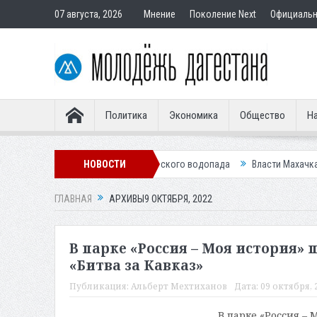
07 августа, 2026
Мнение
Поколение Next
Официаль
Политика
Экономика
Общество
На
стве гостиницы у Ханагского водопада
НОВОСТИ
Власти Махачкалы планирует в
ГЛАВНАЯ
АРХИВЫ9 ОКТЯБРЯ, 2022
В парке «Россия – Моя история»
«Битва за Кавказ»
Публикация:
Альберт Мехтиханов
Дата:
09 октября, 2
В парке «Россия –