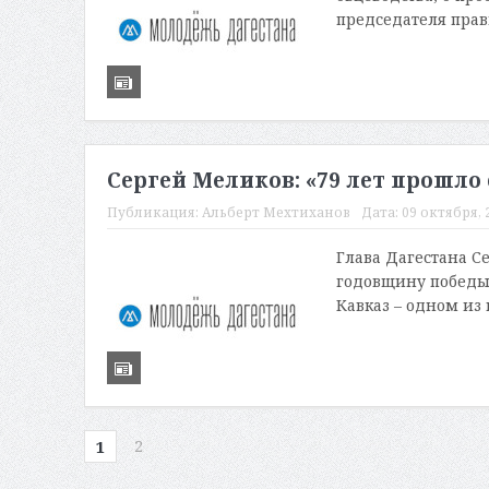
председателя прав
Сергей Меликов: «79 лет прошло 
Публикация:
Альберт Мехтиханов
Дата:
09 октября, 2
Глава Дагестана С
годовщину победы в
Кавказ – одном из
2
1