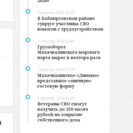
2026»
7 августа, 2026 16:32
В Бабаюртовском районе
супруге участника СВО
помогли с трудоустройством
7 августа, 2026 15:43
Грузооборот
Махачкалинского морского
порта вырос в полтора раза
7 августа, 2026 15:23
Махачкалинское «Динамо»
представило «эпичную»
гостевую форму
7 августа, 2026 14:23
Ветераны СВО смогут
получить до 350 тысяч
рублей на открытие
собственного дела
й