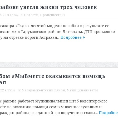
районе унесла жизни трех человек
022 в 16:54
в:
Новости
,
Происшествия
ссажира «Лады» десятой модели погибли в результате ее
иссаном» в Тарумовском районе Дагестана. ДТП произошло
цу на отрезке дороги Астрахан...
Подробнее
бом #МыВместе оказывается помощь
ан
22 в 15:52
в:
Магарамкентский район
,
Муниципалитеты
м районе работает муниципальный штаб волонтёрского
те по оказанию помощи семьям военнослужащих и
раждан района, созданный по поручению главы...
Подробн