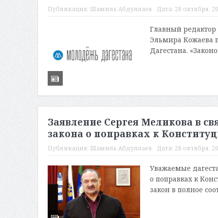
Публикация:
Шамиль Абдуллаев
Дата:
28 октября, 20
Главный редактор 
Эльмира Кожаева 
Дагестана. «Законо
Заявление Сергея Меликова в с
закона о поправках к Конститу
Публикация:
Шамиль Абдуллаев
Дата:
28 октября, 20
Уважаемые дагеста
о поправках к Кон
закон в полное соот