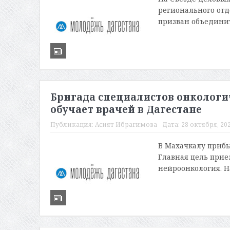
регионального от
призван объединит
Бригада специалистов онкологи
обучает врачей в Дагестане
Публикация:
Асият Ибрагимова
Дата:
28 октября, 202
В Махачкалу прибы
Главная цель прие
нейроонкология. На