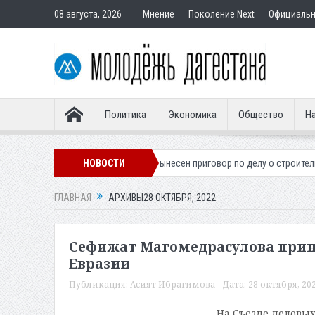
08 августа, 2026
Мнение
Поколение Next
Официаль
Политика
Экономика
Общество
На
ского легионера
НОВОСТИ
Вынесен приговор по делу о строительстве гостини
ГЛАВНАЯ
АРХИВЫ28 ОКТЯБРЯ, 2022
Сефижат Магомедрасулова прин
Евразии
Публикация:
Асият Ибрагимова
Дата:
28 октября, 202
На Съезде деловых