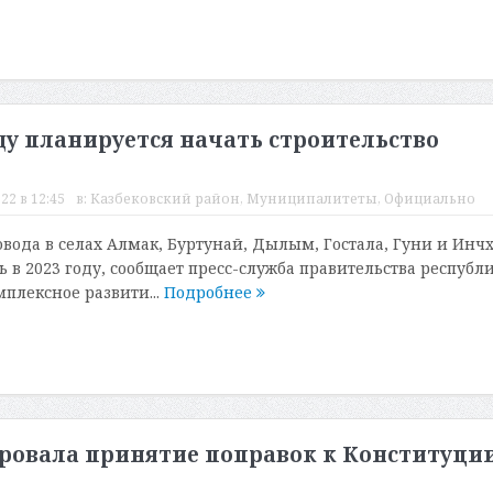
оду планируется начать строительство
22 в 12:45
в:
Казбековский район
,
Муниципалитеты
,
Официально
овода в селах Алмак, Буртунай, Дылым, Гостала, Гуни и Инч
 в 2023 году, сообщает пресс-служба правительства республи
плексное развити...
Подробнее
овала принятие поправок к Конституци