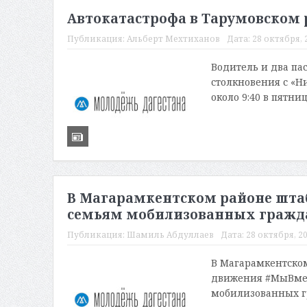
Автокатастрофа в Тарумовском 
Публикация:
Альберт Мехтиханов
Дата:
28 октября, 2
Водитель и два па
столкновения с «Н
около 9:40 в пятни
В Магарамкентском районе шта
семьям мобилизованных гражд
Публикация:
Шамиль Абдуллаев
Дата:
28 октября, 20
В Магарамкентско
движения #МыВмес
мобилизованных г