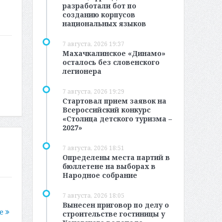
разработали бот по
созданию корпусов
национальных языков
7 августа, 2026 19:37
Махачкалинское «Динамо»
осталось без словенского
легионера
7 августа, 2026 19:29
Стартовал прием заявок на
Всероссийский конкурс
«Столица детского туризма –
2027»
7 августа, 2026 18:51
Определены места партий в
бюллетене на выборах в
Народное собрание
7 августа, 2026 18:05
Вынесен приговор по делу о
ее
строительстве гостиницы у