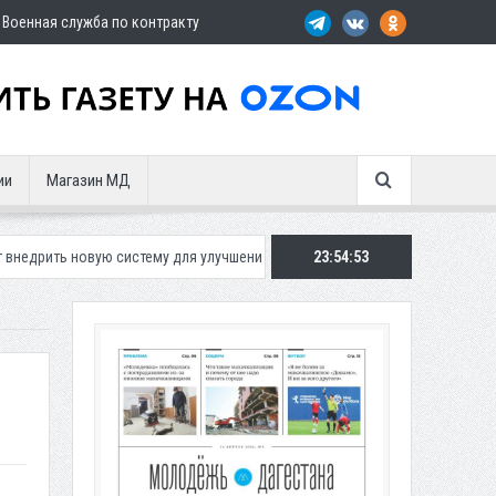
Военная служба по контракту
ии
Магазин МД
ую систему для улучшения ситуации с парковками
23:54:54
Махачкалинское «Д