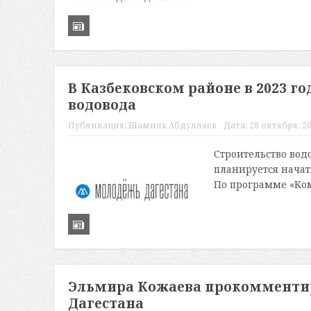
В Казбековском районе в 2023 г
водовода
Публикация:
Шамиль Абдуллаев
Дата:
28 октября, 20
Строительство вод
планируется начать
По программе «Ком
Эльмира Кожаева прокомментир
Дагестана