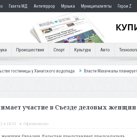
но
Газета МД
Антитеррор
Музыка
Муниципалитеты
Герои Z
ука
Происшествия
Спорт
Культура
Авто
Технолог
цы у Ханагского водопада
Власти Махачкалы планирует внедрить нов
имает участие в Съезде деловых женщин
2 в 18:23
в:
Официально
 женщин Евразии Дагестан представляет председатель