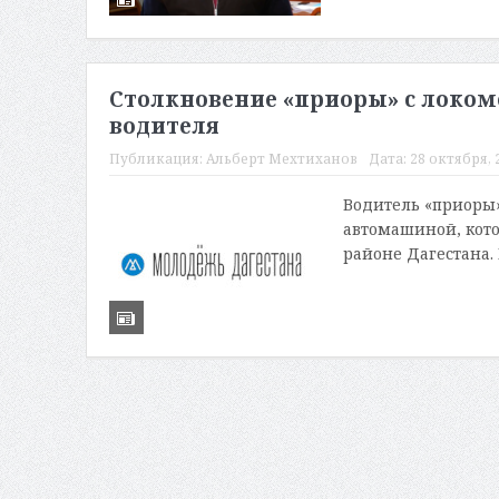
Столкновение «приоры» с локом
водителя
Публикация:
Альберт Мехтиханов
Дата:
28 октября, 2
Водитель «приоры»
автомашиной, кото
районе Дагестана.