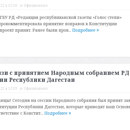
22 в 12:10
в:
Официально
ГБУ РД «Редакция республиканской газеты «Голос степи»
прокомментировала принятие поправок к Конституции
проект принят. Ранее были пров...
Подробнее
вязи с принятием Народным собранием РД
ции Республики Дагестан
22 в 12:03
в:
Официально
нцы! Сегодня на сессии Народного собрания был принят за
ституции Республики Дагестан, которые приводят наш Основ
ветствие с Констит...
Подробнее