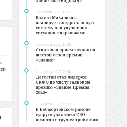
Ханагского водопада
7 августа, 2026 16:55
Власти Махачкалы
планирует внедрить новую
систему для улучшения
ситуации с парковками
7 августа, 2026 16:45
Стартовал прием заявок на
шестой сезон премии
«Знание»
ха
ки.
7 августа, 2026 16:43
Дагестан стал лидером
СКФО по числу заявок на
премию «Знание.Премия –
2026»
7 августа, 2026 16:32
В Бабаюртовском районе
супруге участника СВО
и
помогли с трудоустройством