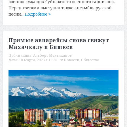
военнослужащих буйнакского военного гарнизона.
Перед гостями выступил также ансамбль русской
песни...
Подробнее
Прямые авиарейсы снова свяжут
Махачкалу и Бишкек
Публикация:
Альберт Мехтиханов
Дата:
10 марта, 2023 в 13:28
в:
Новости
,
Общество