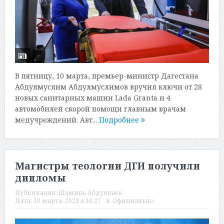
В пятницу, 10 марта, премьер-министр Дагестана
Абдулмуслим Абдулмуслимов вручил ключи от 28
новых санитарных машин Lada Granta и 4
автомобилей скорой помощи главным врачам
медучреждений. Авт...
Подробнее
Магистры теологии ДГИ получили
дипломы
Публикация:
Шамиль Абдуллаев
Дата:
10 марта, 2023 в 16:27
в:
Официально