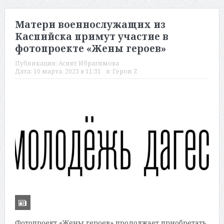
Матери военнослужащих из
Каспийска примут участие в
фотопроекте «Жены героев»
Публикация:
Асият Ибрагимова
Дата:
10 марта, 2023 в 11:31
в:
Герои Z
Фотопроект «Жены героев» продолжает приобретать