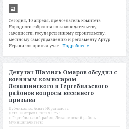
Сегодня, 10 апреля, председатель комитета
Народного собрания по законодательству,
законности, государственному строительству,
местному самоуправлению и регламенту Артур
Исрапилов принял учас...
Подробнее
Депутат Шамиль Омаров обсудил с
военным комиссаром
Левашинского и Гергебильского
районов вопросы весеннего
призыва
Публикация:
Асият Ибрагимова
Дата:
10 апреля, 2023 в 17:57
в:
Гергебильский район
,
Левашинский район
,
Муниципалитеты