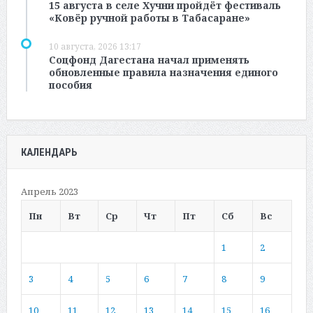
15 августа в селе Хучни пройдёт фестиваль
«Ковёр ручной работы в Табасаране»
10 августа, 2026 13:17
Соцфонд Дагестана начал применять
обновленные правила назначения единого
пособия
КАЛЕНДАРЬ
Апрель 2023
Пн
Вт
Ср
Чт
Пт
Сб
Вс
1
2
3
4
5
6
7
8
9
10
11
12
13
14
15
16