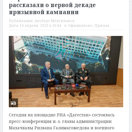
рассказали о первой декаде
призывной кампании
Публикация:
Альберт Мехтиханов
Дата:
10 апреля, 2023 в 20:04
в:
Официально
,
Призыв
Сегодня на площадке РИА «Дагестан» состоялась
пресс-конференция и. о. главы администрации
Махачкалы Ризвана Газимагомедова и военного