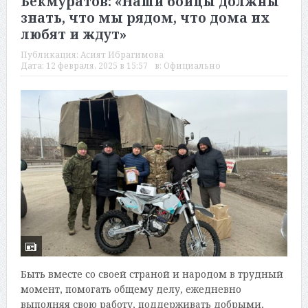
Бекмуратов: «Наши бойцы должны
знать, что мы рядом, что дома их
любят и ждут»
Публикация:
Асият Ибрагимова
Дата:
12 февраля, 2025 в 15:57
в:
Официально
Быть вместе со своей страной и народом в трудный
момент, помогать общему делу, ежедневно
выполняя свою работу, поддерживать добрыми,