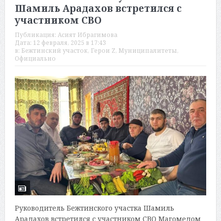
Шамиль Арадахов встретился с
участником СВО
Публикация:
Асият Ибрагимова
Дата:
12 февраля, 2025 в 17:43
в:
Бежтинский участок
,
Герои Z
,
Муниципалитеты
,
Официально
Руководитель Бежтинского участка Шамиль
Арадахов встретился с участником СВО Магомедом