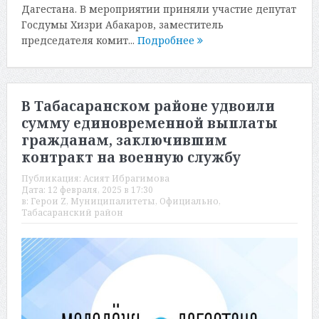
Дагестана. В мероприятии приняли участие депутат
Госдумы Хизри Абакаров, заместитель
председателя комит...
Подробнее
В Табасаранском районе удвоили
сумму единовременной выплаты
гражданам, заключившим
контракт на военную службу
Публикация:
Асият Ибрагимова
Дата:
12 февраля, 2025 в 17:30
в:
Герои Z
,
Муниципалитеты
,
Официально
,
Табасаранский район