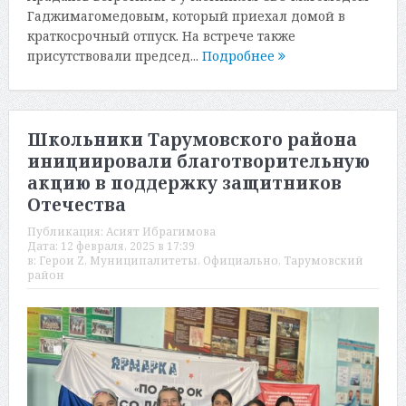
Гаджимагомедовым, который приехал домой в
краткосрочный отпуск. На встрече также
присутствовали председ...
Подробнее
Школьники Тарумовского района
инициировали благотворительную
акцию в поддержку защитников
Отечества
Публикация:
Асият Ибрагимова
Дата:
12 февраля, 2025 в 17:39
в:
Герои Z
,
Муниципалитеты
,
Официально
,
Тарумовский
район