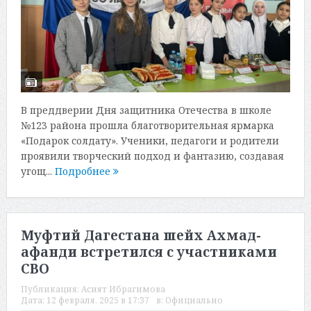
В преддверии Дня защитника Отечества в школе
№123 района прошла благотворительная ярмарка
«Подарок солдату». Ученики, педагоги и родители
проявили творческий подход и фантазию, создавая
угощ...
Подробнее
Муфтий Дагестана шейх Ахмад-
афанди встретился с участниками
СВО
Публикация:
Асият Ибрагимова
Дата:
12 февраля, 2025 в 17:37
в:
Официально