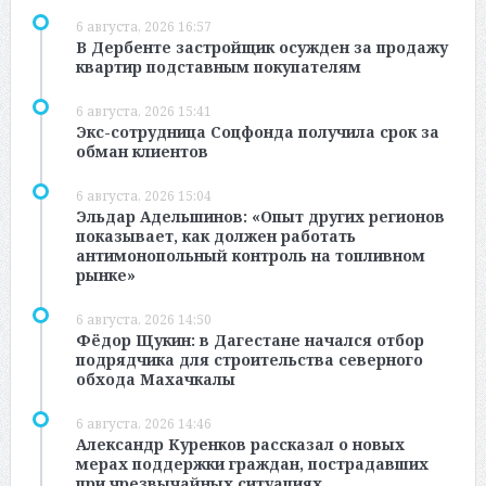
6 августа, 2026 16:57
В Дербенте застройщик осужден за продажу
квартир подставным покупателям
6 августа, 2026 15:41
Экс-сотрудница Соцфонда получила срок за
обман клиентов
6 августа, 2026 15:04
Эльдар Адельшинов: «Опыт других регионов
показывает, как должен работать
антимонопольный контроль на топливном
рынке»
6 августа, 2026 14:50
Фёдор Щукин: в Дагестане начался отбор
подрядчика для строительства северного
обхода Махачкалы
6 августа, 2026 14:46
Александр Куренков рассказал о новых
мерах поддержки граждан, пострадавших
при чрезвычайных ситуациях