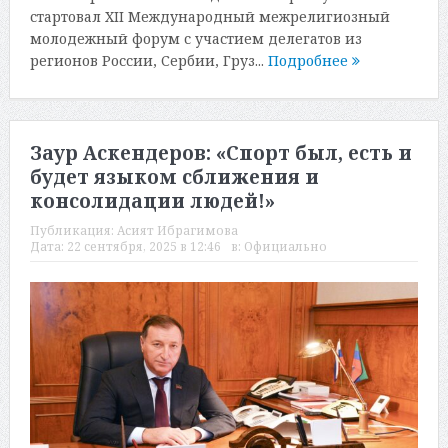
стартовал XII Международный межрелигиозный
молодежный форум с участием делегатов из
регионов России, Сербии, Груз...
Подробнее
Заур Аскендеров: «Спорт был, есть и
будет языком сближения и
консолидации людей!»
Публикация:
Асият Ибрагимова
Дата:
22 сентября, 2025 в 12:46
в:
Официально