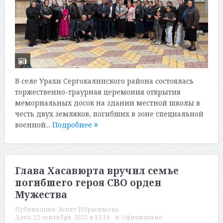
В селе Урахи Сергокалинского района состоялась
торжественно-траурная церемония открытия
мемориальных досок на здании местной школы в
честь двух земляков, погибших в зоне специальной
военной...
Подробнее
Глава Хасавюрта вручил семье
погибшего героя СВО орден
Мужества
Публикация:
Асият Ибрагимова
Дата:
22 сентября, 2025 в 15:16
в:
Официально