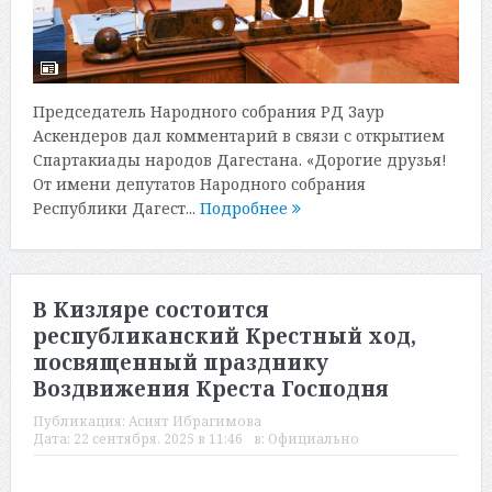
Председатель Народного собрания РД Заур
Аскендеров дал комментарий в связи с открытием
Спартакиады народов Дагестана. «Дорогие друзья!
От имени депутатов Народного собрания
Республики Дагест...
Подробнее
В Кизляре состоится
республиканский Крестный ход,
посвященный празднику
Воздвижения Креста Господня
Публикация:
Асият Ибрагимова
Дата:
22 сентября, 2025 в 11:46
в:
Официально