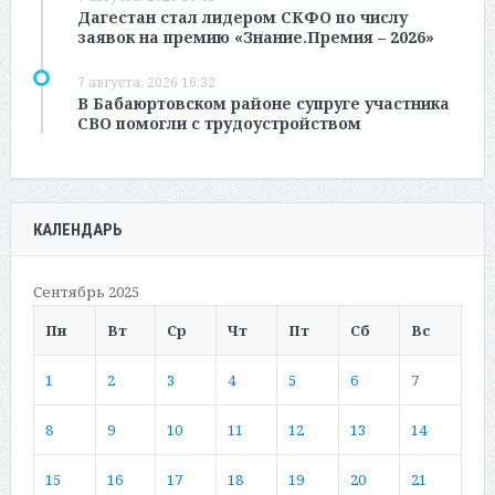
Дагестан стал лидером СКФО по числу
заявок на премию «Знание.Премия – 2026»
7 августа, 2026 16:32
В Бабаюртовском районе супруге участника
СВО помогли с трудоустройством
КАЛЕНДАРЬ
Сентябрь 2025
Пн
Вт
Ср
Чт
Пт
Сб
Вс
1
2
3
4
5
6
7
8
9
10
11
12
13
14
15
16
17
18
19
20
21