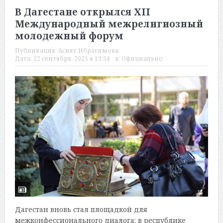
В Дагестане открылся XII
Международный межрелигиозный
молодежный форум
Публикация:
Асият Ибрагимова
Дата:
22 сентября, 2025 в 13:54
в:
Официально
Дагестан вновь стал площадкой для
межконфессионального диалога: в республике