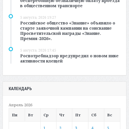
бесперебойную безналичную оплату проезда
в общественном транспорте
5 августа, 2026 19:27
Российское общество «Знание» объявило о
старте заявочной кампании на соискание
Просветительской награды «Знание.
Премия-2026».
5 августа, 2026 17:45
Роспотребнадзор предупредил о новом пике
активности клещей
КАЛЕНДАРЬ
Апрель 2026
Пн
Вт
Ср
Чт
Пт
Сб
Вс
1
2
3
4
5