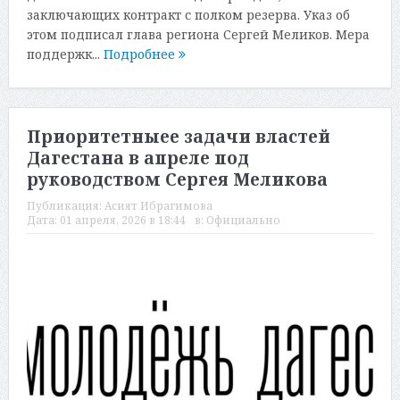
заключающих контракт с полком резерва. Указ об
этом подписал глава региона Сергей Меликов. Мера
поддержк...
Подробнее
Приоритетныеe задачи властей
Дагестана в апреле под
руководством Сергея Меликова
Публикация:
Асият Ибрагимова
Дата:
01 апреля, 2026 в 18:44
в:
Официально