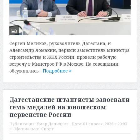
Сергей Меликов, руководитель Дагестана, и
Александр Ломакин, первый заместитель министра
строительства и ЖКХ России, провели рабочую
встречу в Минстрое РФ в Москве. На совещании
обсуждались...
Подробнее
Дагестанские штангисты завоевали
семь медалей на юношеском
первенстве России
Публикация:
Умар Даниялов
Дата:
01 апреля, 2026 в 20:03
в:
Официально
,
Спорт