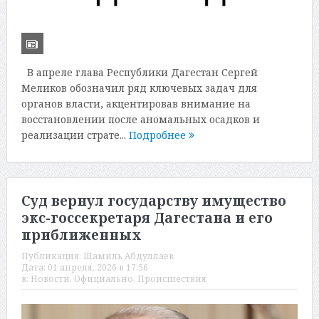
В апреле глава Республики Дагестан Сергей
Меликов обозначил ряд ключевых задач для
органов власти, акцентировав внимание на
восстановлении после аномальных осадков и
реализации страте...
Подробнее
Суд вернул государству имущество
экс-госсекретаря Дагестана и его
приближенных
Публикация:
Шамиль Абдуллаев
Дата:
01 апреля, 2026 в 17:56
в:
Новости
,
Официально
,
Происшествия