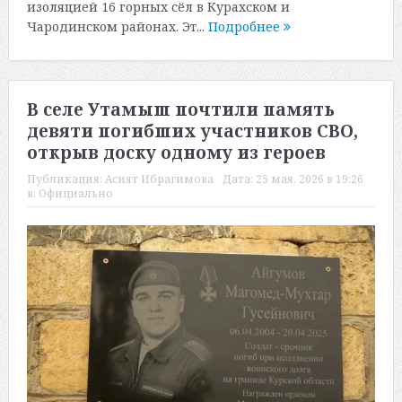
изоляцией 16 горных сёл в Курахском и
Чародинском районах. Эт...
Подробнее
В селе Утамыш почтили память
девяти погибших участников СВО,
открыв доску одному из героев
Публикация:
Асият Ибрагимова
Дата:
25 мая, 2026 в 19:26
в:
Официально