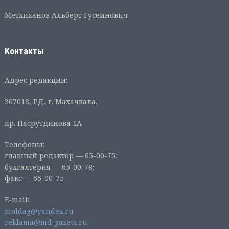
Метхиханов Альберт Гусейнович
Контакты
Адрес редакции:
367018, РД, г. Махачкала,
пр. Насрутдинова 1А
Телефоны:
главный редактор — 65-00-75;
бухгалтерия — 65-00-78;
факс — 65-00-75
E-mail:
moldag@yandex.ru
reklama@md-gazeta.ru