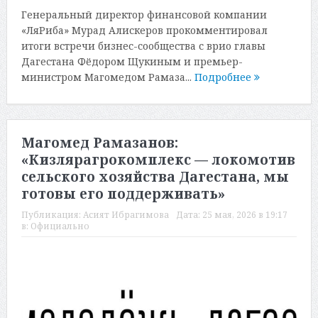
Генеральный директор финансовой компании
«ЛяРиба» Мурад Алискеров прокомментировал
итоги встречи бизнес-сообщества с врио главы
Дагестана Фёдором Щукиным и премьер-
министром Магомедом Рамаза...
Подробнее
Магомед Рамазанов:
«Кизлярагрокомплекс — локомотив
сельского хозяйства Дагестана, мы
готовы его поддерживать»
Публикация:
Асият Ибрагимова
Дата:
25 мая, 2026 в 19:17
в:
Официально