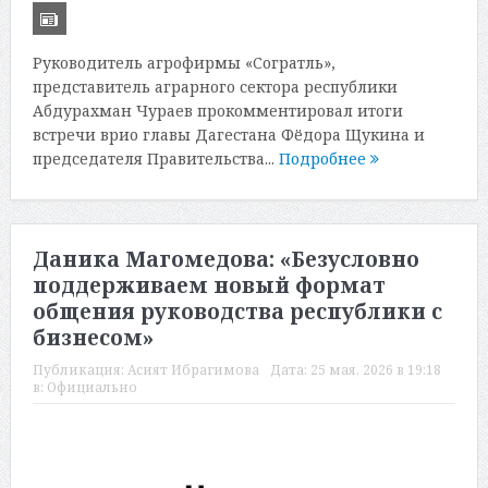
Руководитель агрофирмы «Согратль»,
представитель аграрного сектора республики
Абдурахман Чураев прокомментировал итоги
встречи врио главы Дагестана Фёдора Щукина и
председателя Правительства...
Подробнее
Даника Магомедова: «Безусловно
поддерживаем новый формат
общения руководства республики с
бизнесом»
Публикация:
Асият Ибрагимова
Дата:
25 мая, 2026 в 19:18
в:
Официально