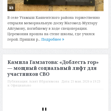
В селе Утамыш Каякентского района торжественно
открыли мемориальную доску Магомед-Мухтару
Айгумову, погибшему в ходе спецоперации.
Церемония прошла на стене школы, где учился
герой. Пришли р...
Подробнее
Камила Гамзатова: «Доблесть гор»
— мощный социальный лифт для
участников СВО
Публикация:
Асият Ибрагимова
Дата:
25 мая, 2026 в 19:23
в:
Официально