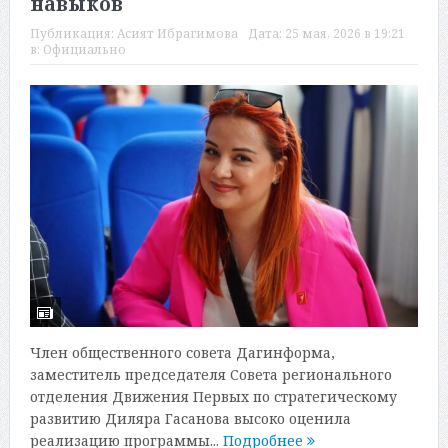
навыков
Публикация:
Асият Ибрагимова
Дата:
25 мая, 2026 в 19:21
в:
Официально
Член общественного совета Дагинформа,
заместитель председателя Совета регионального
отделения Движения Первых по стратегическому
развитию Диляра Гасанова высоко оценила
реализацию программы...
Подробнее