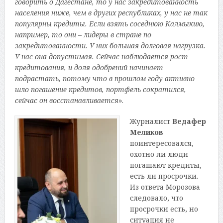
говорить о Дагестане, то у нас закредитованность
населения ниже, чем в других республиках, у нас не так
популярны кредиты. Если взять соседнюю Калмыкию,
например, то они – лидеры в стране по
закредитованности. У них большая долговая нагрузка.
У нас она допустимая. Сейчас наблюдается рост
кредитования, и доля одобрений начинает
подрастать, потому что в прошлом году активно
шло погашение кредитов, портфель сократился,
сейчас он восстанавливается
».
Журналист
Ведафер
Меликов
поинтересовался,
охотно ли люди
погашают кредиты,
есть ли просрочки.
Из ответа Морозова
следовало, что
просрочки есть, но
ситуация не