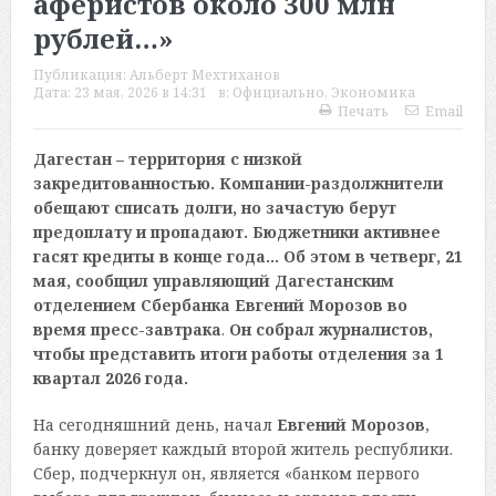
аферистов около 300 млн
рублей…»
Публикация:
Альберт Мехтиханов
Дата:
23 мая, 2026 в 14:31
в:
Официально
,
Экономика
Печать
Email
Дагестан – территория с низкой
закредитованностью. Компании-раздолжнители
обещают списать долги, но зачастую берут
предоплату и пропадают. Бюджетники активнее
гасят кредиты в конце года… Об этом в четверг, 21
мая, сообщил управляющий Дагестанским
отделением Сбербанка Евгений Морозов во
время пресс-завтрака
.
Он собрал журналистов,
чтобы представить итоги работы отделения за 1
квартал 2026 года.
На сегодняшний день, начал
Евгений Морозов
,
банку доверяет каждый второй житель республики.
Сбер, подчеркнул он, является «банком первого