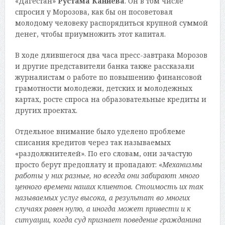
«Дагестан»
Рустама Каниева
. Он в том числе
спросил у Морозова, как бы он посоветовал
молодому человеку распорядиться крупной суммой
денег, чтобы приумножить этот капитал.
В ходе длившегося два часа пресс-завтрака Морозов
и другие представители банка также рассказали
журналистам о работе по повышению финансовой
грамотности молодежи, детских и молодежных
картах, росте спроса на образовательные кредиты и
других проектах.
Отдельное внимание было уделено проблеме
списания кредитов через так называемых
«раздолжнителей». По его словам, они зачастую
просто берут предоплату и пропадают: «
Механизмы
работы у них разные, но всегда они забирают много
ценного времени наших клиентов. Стоимость их так
называемых услуг высока, а результат во многих
случаях равен нулю, а иногда может привести и к
ситуации, когда суд признает поведение гражданина