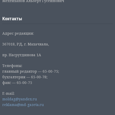
Мехтиханов Альберт Гусейнович
Контакты
Адрес редакции:
367018, РД, г. Махачкала,
пр. Насрутдинова 1А
Телефоны:
главный редактор — 65-00-75;
бухгалтерия — 65-00-78;
факс — 65-00-75
E-mail:
moldag@yandex.ru
reklama@md-gazeta.ru