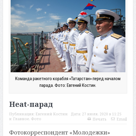
Команда ракетного корабля «Татарстан» перед началом
парада. Фото: Евгений Костин.
Heat-парад
Публикация:
Евгений Костин
Дата:
27 июля, 2020 в 11:25
в:
Главное
,
Фото
Печать
Email
Фотокорреспондент «Молодежки»