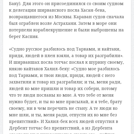
Баку). Для этого он присоединился со своим судном
к делегации ширванского посла Хасан-бека,
возвращавшегося из Москвы. Караван судов сначала
был ограблен возле Астрахани. Затем в море они
потерпели кораблекрушение и были выброшены на
берег Каспия.
«Судно русское разбилось под Тарками, и кайтаки,
придя, людей в плен взяли, а товар их разграбили».
И ширваншах посла тотчас послал к шурину своему,
князю кайтаков Халил-беку: «Судно мое разбилось
под Тарками, и твои люди, придя, людей с него
захватили и товар их разграбили; и ты, меня ради,
людей ко мне пришли и товар их собери, потому
что те люди посланы ко мне. А что тебе от меня
нужно будет, и ты ко мне присылай, и я тебе, брату
своему, ни в чем перечить не стану. А те люди ко
мне шли, и ты, меня ради, отпусти их ко мне без
препятствий». И Халил-бек всех людей отпустил в
Дербент тотчас без препятствий, а из Дербента