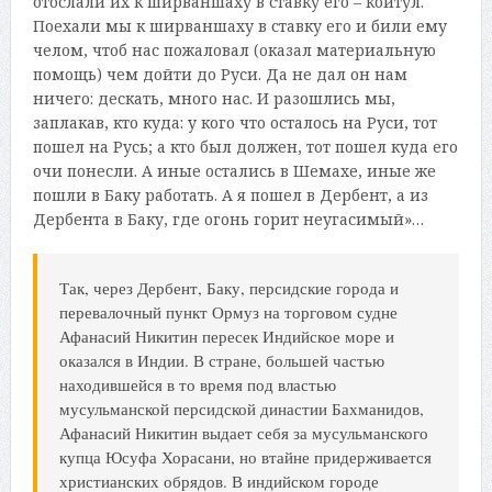
отослали их к ширваншаху в ставку его – койтул.
Поехали мы к ширваншаху в ставку его и били ему
челом, чтоб нас пожаловал (оказал материальную
помощь) чем дойти до Руси. Да не дал он нам
ничего: дескать, много нас. И разошлись мы,
заплакав, кто куда: у кого что осталось на Руси, тот
пошел на Русь; а кто был должен, тот пошел куда его
очи понесли. А иные остались в Шемахе, иные же
пошли в Баку работать. А я пошел в Дербент, а из
Дербента в Баку, где огонь горит неугасимый»…
Так, через Дербент, Баку, персидские города и
перевалочный пункт Ормуз на торговом судне
Афанасий Никитин пересек Индийское море и
оказался в Индии. В стране, большей частью
находившейся в то время под властью
мусульманской персидской династии Бахманидов,
Афанасий Никитин выдает себя за мусульманского
купца Юсуфа Хорасани, но втайне придерживается
христианских обрядов. В индийском городе