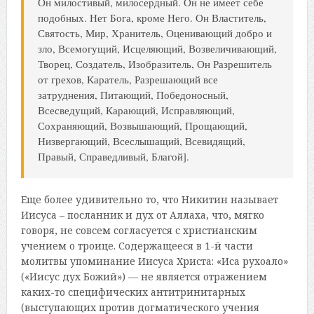
Он милостивый, милосердный. Он не имеет себе
подобных. Нет Бога, кроме Него. Он Властитель,
Святость, Мир, Хранитель, Оценивающий добро и
зло, Всемогущий, Исцеляющий, Возвеличивающий,
Творец, Создатель, Изобразитель, Он Разрешитель
от грехов, Каратель, Разрешающий все
затруднения, Питающий, Победоносный,
Всесведущий, Карающий, Исправляющий,
Сохраняющий, Возвышающий, Прощающий,
Низвергающий, Всеслышащий, Всевидящий,
Правый, Справедливый, Благой].
Еще более удивительно то, что Никитин называет
Иисуса – посланник и дух от Аллаха, что, мягко
говоря, не совсем согласуется с христианским
учением о троице. Содержащееся в 1-й части
молитвы упоминание Иисуса Христа: «Иса рухоало»
(«Иисус дух Божий») — не является отражением
каких-то специфических антитринитарных
(выступающих против догматического учения