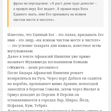
фраза на персидском: «А раст дени худо доносит –
а правую веру Бог ведает. А правая вера Бога
Единого знать, имя Его призывать на всяком
чистом месте в чистоте».
Известно, что Единый Бог – это Аллах, призывать Его
имя – это зикр, «на всяком чистом месте в чистоте»
— это условие тахарата для намаза, известное всем
мусульманам.
Далее в тексте Афанасий Никитин уже прямо
называет Мухаммеда посланником Божьим
(«Маметъ – дени росоляло»).
После Бидара Афанасий Никитин решает
возвратиться на Русь. Через порт Дабхол он садится
на корабль, проплывает мимо Аравии, непогодой
заносится к берегам Сомали, затем через Маскат и
Ормуз доходит до Персии. В Персии он
останавливается в городах Лар, Шираз, Йезд,
Исфахан, Кум, Тебриз.
Далее он приходит в Эрзинджан в Турции, оттуда в