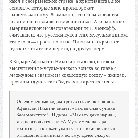
как я в бесерменской стране, а христианства я не
оставил», которые явно противоречат
вышесказанному. Возможно, эти слова являются
позднейшей вставкой переписчиков. А по мнению
американской исследовательницы Г. Ленкофф,
считавшей, что русский купец стал мусульманином,
эти слова — просто попытка Никитина скрыть от
русских читателей переход в другую веру.
В Бидаре Афанасий Никитин стал свидетелем
выступления мусульманского войска во главе с
Махмудом Гаваном на священную войну – джихад,
против индуистского Виджаянагарского князя.
Ошеломленный видом трехсоттысячного войска,
Афанасий Никитин пишет: «Такова сила султана
бесерменского!» И далее: «Маметъ дени иариа»,
что переводится как: «А Мухаммедова вера
годится», что также указывает на изменившееся
отношение Никитина к исламу. Далее следует