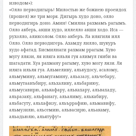
изводом»):
«Олло перводигырь! Милостью же божиею проеидох
(прошел) же три моря. Дигырь худо доно, олло
перводигирь доно. Амин! Смилна рахмамъ рагымъ.
Олло акберь, акши худо, иллелло акши ходо. Иса —
рухолло, аликсолом. Олло акберъ. Ла илягиля илл
Олло. Олло перводигерь. Ахамду лилло, шукуръ
худо афатад. Бисмилнаги рахмам ррагым. Хуво
мугу ллязи, ля иляга ильля гуя алимул гяиби ва
шагадати. Хуа рахману рагыму, хуво могу лязи. Ля
иляга ильля гуа. Альмелику, алькудосу, асалому,
альмумину, альмугамину, альазазу, альчебару,
альмутаанъбиру, альхалику, альбариюу,
альмусавирю, алькафару, алькахару, альвахаду,
альразаку, альфаиагу, альалиму, алькабиру,
альбасуту, альхафизу, альъррафию, альмавифу,
альмузилю, альсемию, альвасирю, альакаму,
альадьюлю, альятуфу!»