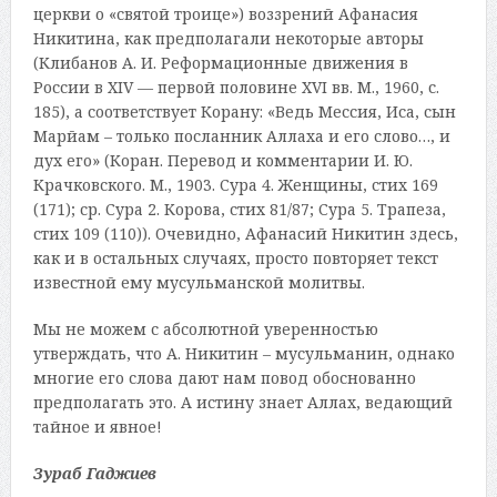
церкви о «святой троице») воззрений Афанасия
Никитина, как предполагали некоторые авторы
(Клибанов А. И. Реформационные движения в
России в XIV — первой половине XVI вв. М., 1960, с.
185), а соответствует Корану: «Ведь Мессия, Иса, сын
Марйам – только посланник Аллаха и его слово…, и
дух его» (Коран. Перевод и комментарии И. Ю.
Крачковского. М., 1903. Сура 4. Женщины, стих 169
(171); ср. Сура 2. Корова, стих 81/87; Сура 5. Трапеза,
стих 109 (110)). Очевидно, Афанасий Никитин здесь,
как и в остальных случаях, просто повторяет текст
известной ему мусульманской молитвы.
Мы не можем с абсолютной уверенностью
утверждать, что А. Никитин – мусульманин, однако
многие его слова дают нам повод обоснованно
предполагать это. А истину знает Аллах, ведающий
тайное и явное!
Зураб Гаджиев