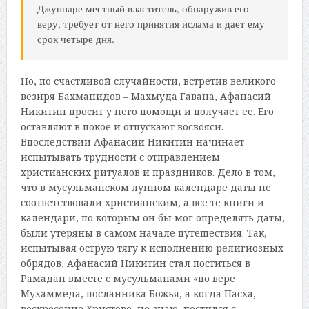
Джуннаре местный властитель, обнаружив его
веру, требует от него принятия ислама и дает ему
срок четыре дня.
Но, по счастливой случайности, встретив великого
везиря Бахманидов – Махмуда Гавана, Афанасий
Никитин просит у него помощи и получает ее. Его
оставляют в покое и отпускают восвояси.
Впоследствии Афанасий Никитин начинает
испытывать трудности с отправлением
христианских ритуалов и праздников. Дело в том,
что в мусульманском лунном календаре даты не
соответствовали христианским, а все те книги и
календари, по которым он бы мог определять даты,
были утеряны в самом начале путешествия. Так,
испытывая острую тягу к исполнению религиозных
обрядов, Афанасий Никитин стал поститься в
Рамадан вместе с мусульманами «по вере
Мухаммеда, посланника Божья, а когда Пасха,
воскресение Христово, не знаю, постился с