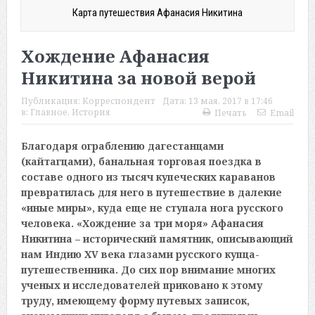
Карта путешествия Афанасия Никитина
Хождение Афанасия
Никитина за новой верой
Публикация:
Корреспондент
Дата:
13 мая, 2017 в 17:46
в:
Главное
,
История
Печать
Email
Благодаря ограблению дагестанцами
(кайтагцами), банальная торговая поездка в
составе одного из тысяч купеческих караванов
превратилась для него в путешествие в далекие
«иные миры», куда еще не ступала нога русского
человека. «Хождение за три моря» Афанасия
Никитина – исторический памятник, описывающий
нам Индию XV века глазами русского купца-
путешественника. До сих пор внимание многих
ученых и исследователей приковано к этому
труду, имеющему форму путевых записок,