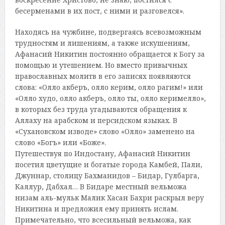
бесерменами в их пост, с ними и разговелся».
Находясь на чужбине, подвергаясь всевозможным
трудностям и лишениям, а также искушениям,
Афанасий Никитин постоянно обращается к Богу за
помощью и утешением. Но вместо привычных
православных молитв в его записях появляются
слова: «Олло акберъ, олло керим, олло рагим!» или
«Олло худо, олло акберъ, олло ты, олло керимелло»,
в которых без труда угадываются обращения к
Аллаху на арабском и персидском языках. В
«Сухановском изводе» слово «Олло» заменено на
слово «Богъ» или «Боже».
Путешествуя по Индостану, Афанасий Никитин
посетил цветущие и богатые города Камбей, Пали,
Джуннар, столицу Бахманидов – Бидар, Гулбарга,
Каллур, Дабхал… В Бидаре местный вельможа
низам аль-мульк Малик Хасан Бахри раскрыл веру
Никитина и предложил ему принять ислам.
Примечательно, что всесильный вельможа, как