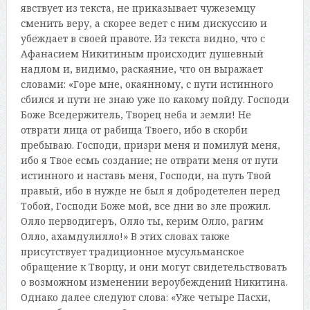
явствует из текста, не приказывает чужеземцу
сменить веру, а скорее ведет с ним дискуссию и
убеждает в своей правоте. Из текста видно, что с
Афанасием Никитиным происходит душевный
надлом и, видимо, раскаяние, что он выражает
словами: «Горе мне, окаянному, с пути истинного
сбился и пути не знаю уже по какому пойду. Господи
Боже Вседержитель, Творец неба и земли! Не
отврати лица от рабища Твоего, ибо в скорби
пребываю. Господи, призри меня и помилуй меня,
ибо я Твое есмь создание; не отврати меня от пути
истинного и наставь меня, Господи, на путь Твой
правый, ибо в нужде не был я добродетелен перед
Тобой, Господи Боже мой, все дни во зле прожил.
Олло перводигеръ, Олло ты, керим Олло, рагим
Олло, ахамдулилло!» В этих словах также
присутствует традиционное мусульманское
обращение к Творцу, и они могут свидетельствовать
о возможном изменении вероубеждений Никитина.
Однако далее следуют слова: «Уже четыре Пасхи,