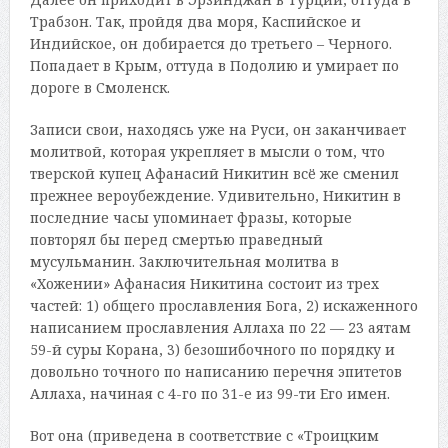
Трабзон. Так, пройдя два моря, Каспийское и
Индийское, он добирается до третьего – Черного.
Попадает в Крым, оттуда в Подолию и умирает по
дороге в Смоленск.
Записи свои, находясь уже на Руси, он заканчивает
молитвой, которая укрепляет в мысли о том, что
тверской купец Афанасий Никитин всё же сменил
прежнее вероубеждение. Удивительно, Никитин в
последние часы упоминает фразы, которые
повторял бы перед смертью праведный
мусульманин. Заключительная молитва в
«Хожении» Афанасия Никитина состоит из трех
частей: 1) общего прославления Бога, 2) искаженного
написанием прославления Аллаха по 22 — 23 аятам
59-й суры Корана, 3) безошибочного по порядку и
довольно точного по написанию перечня эпитетов
Аллаха, начиная с 4-го по 31-е из 99-ти Его имен.
Вот она (приведена в соответствие с «Троицким