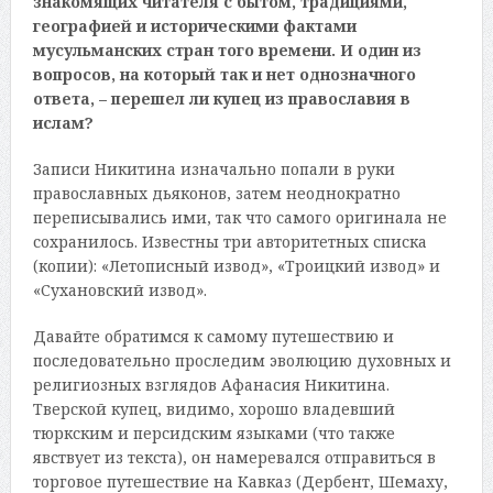
знакомящих читателя с бытом, традициями,
географией и историческими фактами
мусульманских стран того времени. И один из
вопросов, на который так и нет однозначного
ответа, – перешел ли купец из православия в
ислам?
Записи Никитина изначально попали в руки
православных дьяконов, затем неоднократно
переписывались ими, так что самого оригинала не
сохранилось. Известны три авторитетных списка
(копии): «Летописный извод», «Троицкий извод» и
«Сухановский извод».
Давайте обратимся к самому путешествию и
последовательно проследим эволюцию духовных и
религиозных взглядов Афанасия Никитина.
Тверской купец, видимо, хорошо владевший
тюркским и персидским языками (что также
явствует из текста), он намеревался отправиться в
торговое путешествие на Кавказ (Дербент, Шемаху,