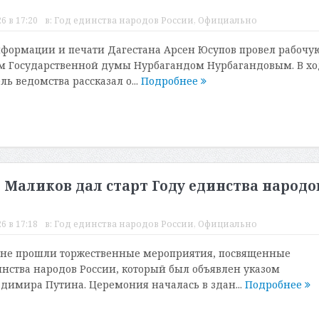
6 в 17:20
в:
Год единства народов России
,
Официально
нформации и печати Дагестана Арсен Юсупов провел рабочу
ом Государственной думы Нурбагандом Нурбагандовым. В хо
ь ведомства рассказал о...
Подробнее
 Маликов дал старт Году единства народо
6 в 17:18
в:
Год единства народов России
,
Официально
оне прошли торжественные мероприятия, посвященные
нства народов России, который был объявлен указом
димира Путина. Церемония началась в здан...
Подробнее