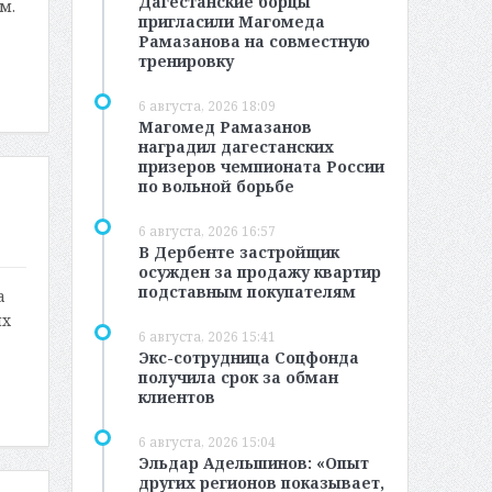
Дагестанские борцы
м.
пригласили Магомеда
Рамазанова на совместную
тренировку
6 августа, 2026 18:09
Магомед Рамазанов
наградил дагестанских
призеров чемпионата России
по вольной борьбе
6 августа, 2026 16:57
В Дербенте застройщик
осужден за продажу квартир
подставным покупателям
а
ых
6 августа, 2026 15:41
Экс-сотрудница Соцфонда
получила срок за обман
клиентов
6 августа, 2026 15:04
Эльдар Адельшинов: «Опыт
других регионов показывает,