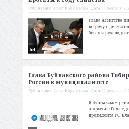
Публикация:
Асият Ибрагимова
Дата:
06 февраля, 202
Глава Агентства и
встречу с депутат
беседы руководител
Глава Буйнакского района Табир
России в муниципалитете
Публикация:
Асият Ибрагимова
Дата:
06 февраля, 202
В Буйнакском рай
открытию Года еди
президента РФ Вла