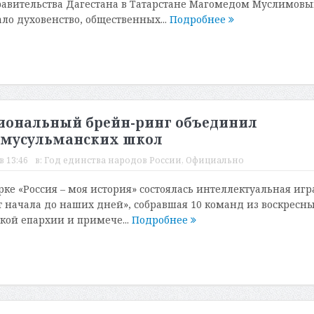
авительства Дагестана в Татарстане Магомедом Муслимовы
ло духовенство, общественных...
Подробнее
иональный брейн-ринг объединил
 мусульманских школ
в 13:46
в:
Год единства народов России
,
Официально
ке «Россия – моя история» состоялась интеллектуальная игр
т начала до наших дней», собравшая 10 команд из воскресн
ой епархии и примече...
Подробнее