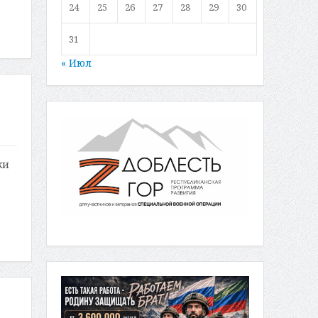
24
25
26
27
28
29
30
31
« Июл
ки