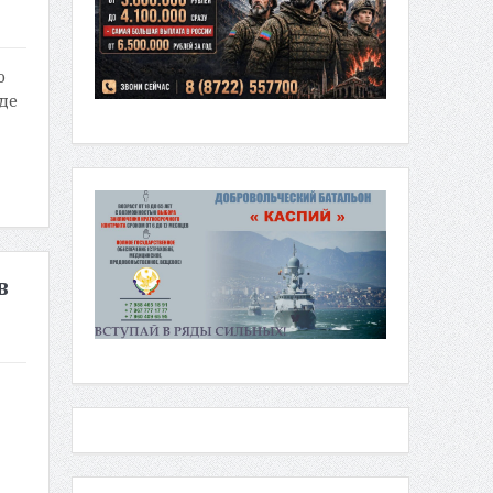
ю
де
в