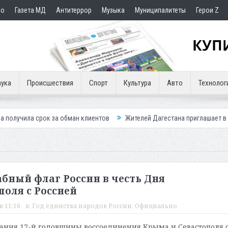
но
Газета МД
Антитеррор
Музыка
Муниципалитеты
Герои Z
ука
Происшествия
Спорт
Культура
Авто
Технолог
 за обман клиентов
Жителей Дагестана приглашает в «Госуслуги Дом
бный флаг России в честь Дня
оля с Россией
в 11:16
в:
Год единства народов России
,
Официально
ания 12-й годовщины воссоединения Крыма и Севастополя 