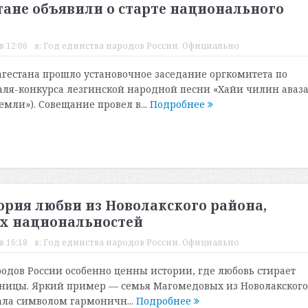
тане объявили о старте национального
в 12:06
в:
Год единства народов России
,
Официально
агестана прошло установочное заседание оргкомитета по
аля-конкурса лезгинской народной песни «Хайи чилин аваз
мли»). Совещание провел в...
Подробнее
ория любви из Новолакского района,
х национальностей
в 16:18
в:
Год единства народов России
,
Официально
родов России особенно ценны истории, где любовь стирает
ницы. Яркий пример — семья Магомедовых из Новолакского
тала символом гармоничн...
Подробнее