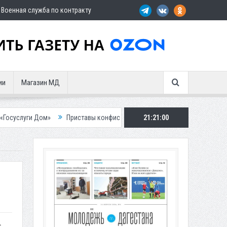
Военная служба по контракту
ии
Магазин МД
»
Приставы конфисковали двух бурых медведей у жителя Дагестана
21:21:01
с