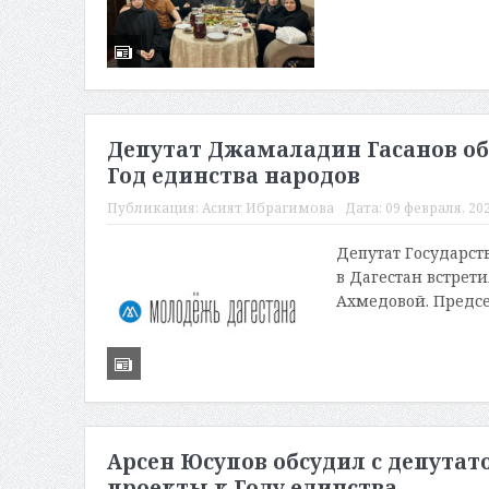
Депутат Джамаладин Гасанов об
Год единства народов
Публикация:
Асият Ибрагимова
Дата:
09 февраля, 202
Депутат Государст
в Дагестан встрет
Ахмедовой. Предсе
Арсен Юсупов обсудил с депута
проекты к Году единства