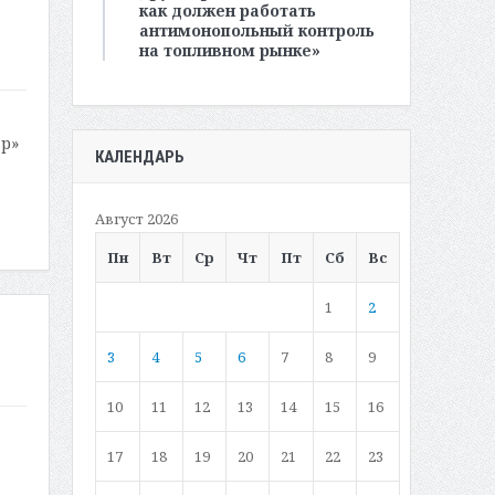
как должен работать
антимонопольный контроль
на топливном рынке»
ар»
КАЛЕНДАРЬ
Август 2026
Пн
Вт
Ср
Чт
Пт
Сб
Вс
1
2
3
4
5
6
7
8
9
10
11
12
13
14
15
16
17
18
19
20
21
22
23