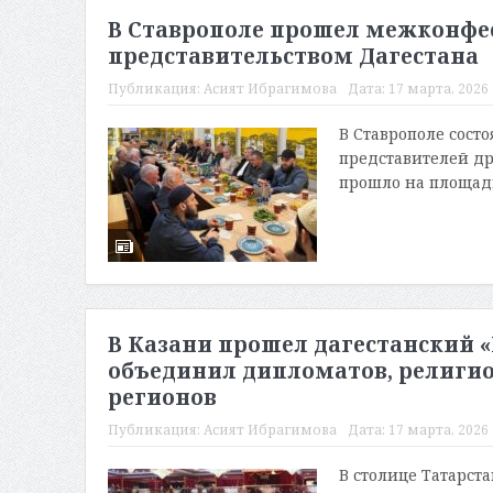
В Ставрополе прошел межконфе
представительством Дагестана
Публикация:
Асият Ибрагимова
Дата:
17 марта, 2026 
В Ставрополе сост
представителей д
прошло на площадк
В Казани прошел дагестанский «
объединил дипломатов, религио
регионов
Публикация:
Асият Ибрагимова
Дата:
17 марта, 2026 
В столице Татарста