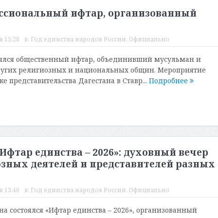
ссиональный ифтар, организованный
в 15:28
в:
Год единства народов России
,
Официально
оялся общественный ифтар, объединивший мусульман и
ругих религиозных и национальных общин. Мероприятие
е представительства Дагестана в Ставр...
Подробнее
Ифтар единства – 2026»: духовный вечер
зных деятелей и представителей разных
в 13:40
в:
Год единства народов России
,
Официально
на состоялся «Ифтар единства – 2026», организованный