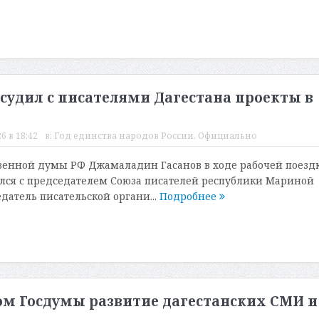
судил с писателями Дагестана проекты в
6 в 18:42
в:
Год единства народов России
,
Официально
венной думы РФ Джамаладин Гасанов в ходе рабочей поезд
ился с председателем Союза писателей республики Мариной
датель писательской органи...
Подробнее
том Госдумы развитие дагестанских СМИ и