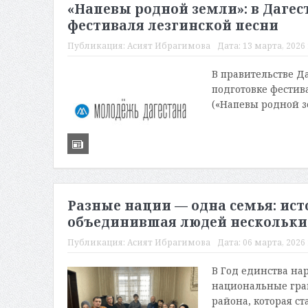
«Напевы родной земли»: в Дагес
фестиваля лезгинской песни
Публикация:
Асият Ибрагимова
Дата:
13 марта, 2026 
В правительстве Д
подготовке фестив
(«Напевы родной зе
Разные нации — одна семья: ист
объединившая людей нескольки
Публикация:
Асият Ибрагимова
Дата:
06 марта, 2026 
В Год единства на
национальные гра
района, которая с