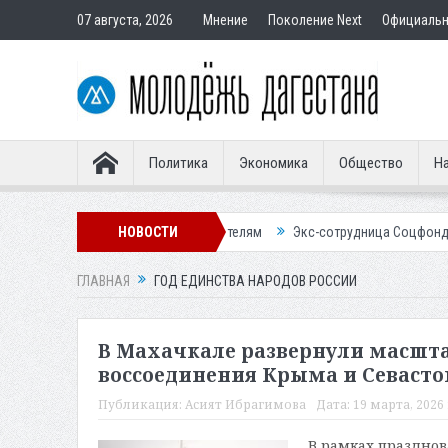
07 августа, 2026
Мнение
Поколение Next
Официаль
Политика
Экономика
Общество
На
тир подставным покупателям
НОВОСТИ
Экс-сотрудница Соцфонда получила срок
ГЛАВНАЯ
ГОД ЕДИНСТВА НАРОДОВ РОССИИ
В Махачкале развернули масшта
воссоединения Крыма и Севастоп
Публикация:
Асият Ибрагимова
Дата:
19 марта, 2026 
В рамках празднов