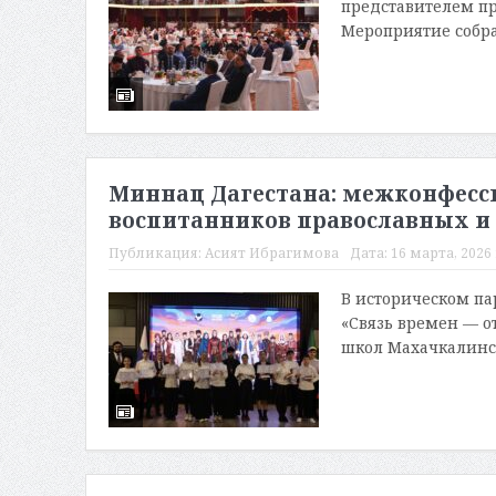
представителем пр
Мероприятие собра
Миннац Дагестана: межконфесс
воспитанников православных и
Публикация:
Асият Ибрагимова
Дата:
16 марта, 2026 
В историческом пар
«Связь времен — о
школ Махачкалинск