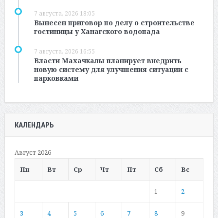
7 августа, 2026 18:05
Вынесен приговор по делу о строительстве
гостиницы у Ханагского водопада
7 августа, 2026 16:55
Власти Махачкалы планирует внедрить
новую систему для улучшения ситуации с
парковками
КАЛЕНДАРЬ
Август 2026
Пн
Вт
Ср
Чт
Пт
Сб
Вс
1
2
3
4
5
6
7
8
9