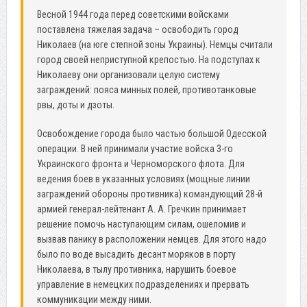
Весной 1944 года перед советскими войсками
поставлена тяжелая задача – освободить город
Николаев (на юге степной зоны Украины). Немцы считали
город своей неприступной крепостью. На подступах к
Николаеву они организовали целую систему
заграждений: пояса минных полей, противотанковые
рвы, доты и дзоты.
Освобождение города было частью большой Одесской
операции. В ней принимали участие войска 3-го
Украинского фронта и Черноморского флота. Для
ведения боев в указанных условиях (мощные линии
заграждений обороны противника) командующий 28-й
армией генерал-лейтенант А. А. Гречкин принимает
решение помочь наступающим силам, ошеломив и
вызвав панику в расположении немцев. Для этого надо
было по воде высадить десант моряков в порту
Николаева, в тылу противника, нарушить боевое
управление в немецких подразделениях и прервать
коммуникации между ними.