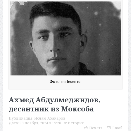
Фото: mirtesen.ru.
Ахмед Абдулмеджидов,
десантник из Моксоба
Публикация:
Ислам Абакаров
Дата:
03 ноября, 2024 в 15:28
в:
История
Печать
Email