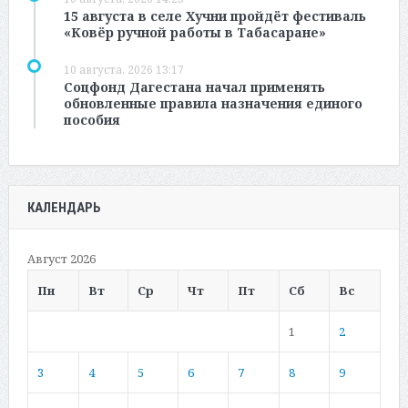
15 августа в селе Хучни пройдёт фестиваль
«Ковёр ручной работы в Табасаране»
10 августа, 2026 13:17
Соцфонд Дагестана начал применять
обновленные правила назначения единого
пособия
КАЛЕНДАРЬ
Август 2026
Пн
Вт
Ср
Чт
Пт
Сб
Вс
1
2
3
4
5
6
7
8
9