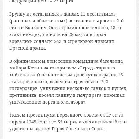
следующий день – 27 марта.
Группу из оставшихся в живых 11 десантников
(раненых и обожженных) возглавил старшина 2-й
статьи Бочкович. Они отразили последнюю, 18-ю
атаку немцев, а в ночь на 28 марта в город
ворвались солдаты 243-й стрелковой дивизии
Красной армии.
В официальном донесении командира батальона
майора Котанова говорилось: «Отряд старшего
лейтенанта Ольшанского за двое суток отразил 18
атак противника, вывел из строя свыше 700
гитлеровцев, уничтожил несколько танков и пушек
противника, посеял панику в тылу врага, помешал
уничтожению порта и элеватора».
Указом Президиума Верховного Совета СССР от 20
апреля 1945 года все 55 моряков-десантников были
удостоены звания Героя Советского Союза.