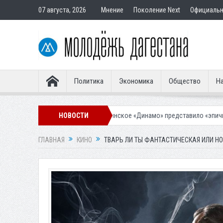
07 августа, 2026
Мнение
Поколение Next
Официаль
Политика
Экономика
Общество
На
овками
Махачкалинское «Динамо» представило «эпичную» гостевую 
НОВОСТИ
ГЛАВНАЯ
КИНО
ТВАРЬ ЛИ ТЫ ФАНТАСТИЧЕСКАЯ ИЛИ Н