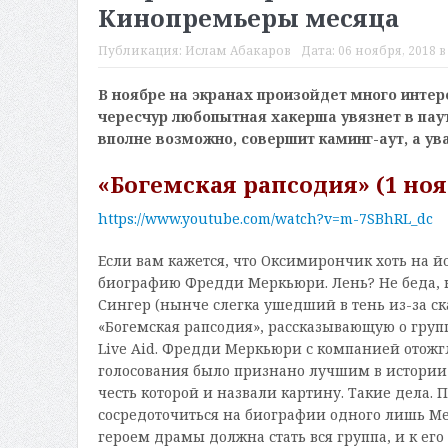
Кинопремьеры месяца
Публикация:
Ислам Абакаров
Дата:
06 ноября, 2018 в
В ноябре на экранах произойдет много интер
чересчур любопытная хакерша увязнет в паут
вполне возможно, совершит каминг-аут, а ув
«Богемская рапсодия» (1 ноя
https://www.youtube.com/watch?v=m-7SBhRL_dc
Если вам кажется, что Оксимирончик хоть на йо
биографию Фредди Меркьюри. Лень? Не беда, 
Сингер (нынче слегка ушедший в тень из-за с
«Богемская рапсодия», рассказывающую о груп
Live Aid. Фредди Меркьюри с компанией отожг
голосования было признано лучшим в истории 
честь которой и назвали картину. Такие дела.
сосредоточиться на биографии одного лишь Ме
героем драмы должна стать вся группа, и к е