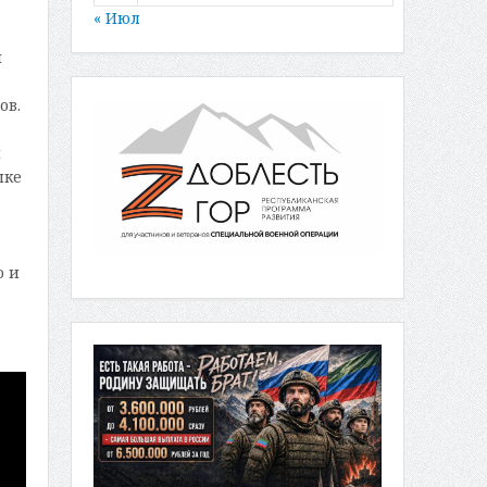
« Июл
я
ов.
и
шке
о и