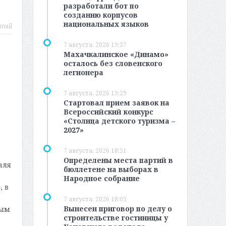
разработали бот по
созданию корпусов
национальных языков
mail
7 августа, 2026 19:37
Махачкалинское «Динамо»
осталось без словенского
легионера
7 августа, 2026 19:29
Стартовал прием заявок на
Всероссийский конкурс
«Столица детского туризма –
2027»
7 августа, 2026 18:51
Определены места партий в
аля
бюллетене на выборах в
Народное собрание
, в
7 августа, 2026 18:05
Вынесен приговор по делу о
ным
строительстве гостиницы у