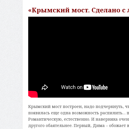
«Крымский мост. Сделано с 
Крымский мост построен, надо подчеркнуть, чт
появилась еще одна возможность распилить… п
Романтическую, естественно. И наверняка очен
другого обаятельнее. Первый, Дима – обожает в