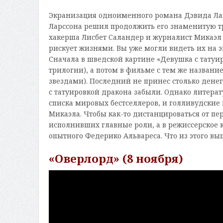
Экранизация одноименного романа Дэвида Лаге
Ларссона решил продолжить его знаменитую т
хакерша Лисбет Саландер и журналист Микаэл Б
рискует жизнями. Вы уже могли видеть их на 
Сначала в шведской картине «Девушка с тату
трилогии), а потом в фильме с тем же названи
звездами). Последний не принес столько денег
с татуировкой дракона забыли. Однако литера
списка мировых бестселлеров, и голливудские 
Микаэла. Чтобы как-то дистанцироваться от пе
исполнивших главные роли, а в режиссерское 
опытного Федерико Альвареса. Что из этого вы
«Оверлорд» (8 ноября)