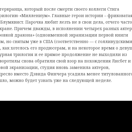
ркранца, который после смерти своего коллеги Стига
рилогию «Миллениум». Главные герои истории – фриковата
лумквист. Парочка любит лезть не в свои дела, отчего часто
экране. Причем дважды, в исполнении четырех разных актер
ировкой дракона» (одноименной экранизации первой книги
ем, но снятым уже в США (соответственно — с голливудским
, как хотелось его продюсерам, и на некоторое время о деву
турная трилогия и ее прямое продолжение не выходили из
воротилы снова обратили свой взор на похождения Лисбет и
рвой экранизации, студия вновь заменила актеров,
кресло вместо Дэвида Финчера усадила менее титулованног
шло, можно будет узнать уже на следующей неделе.