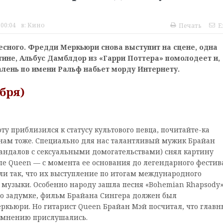
 00:04
в:
Кино
Печать
E
есного. Фредди Меркьюри снова выступит на сцене, одна
ине, Альбус Дамблдор из «Гарри Поттера» помолодеет и,
алень по имени Ральф набьет морду Интернету.
бря)
ту приблизился к статусу культового певца, почитайте-ка
нам тоже. Специально для нас талантливый мужик Брайан
кандалов с сексуальными домогательствами) снял картину
пе Queen — с момента ее основания до легендарного фестив
ли так, что их выступление по итогам международного
музыки. Особенно народу зашла песня «Bohemian Rhapsody»
 По задумке, фильм Брайана Сингера должен был
ркьюри. Но гитарист Queen Брайан Мэй посчитал, что глав
го мнению прислушались.