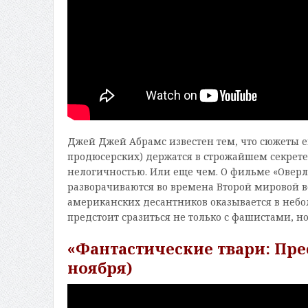
Джей Джей Абрамс известен тем, что сюжеты е
продюсерских) держатся в строжайшем секрете
нелогичностью. Или еще чем. О фильме «Оверл
разворачиваются во времена Второй мировой в
американских десантников оказывается в неб
предстоит сразиться не только с фашистами, н
«Фантастические твари: Пре
ноября)