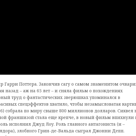
р Гарри Поттера. Закончив сагу о самом знаменитом очкари
я назад – аж на 65 лет – и сняла фильм о похождениях
рный труд о фантастических зверюшках упоминался в
расивых спецэффектов хватило, чтобы незамысловатая карти
16) собрала по миру свыше 800 миллионов долларов. Сиквел 
овной франшизой стала еще крепче, в новый фильм впихнули 
оль исполнил Джуд Лоу. Роль главного антагониста (и –
лдора), злобного Грин-де-Вальда сыграл Джонни Депп.