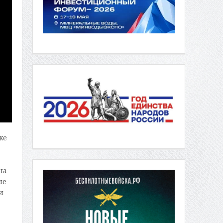
ке
на
не
и