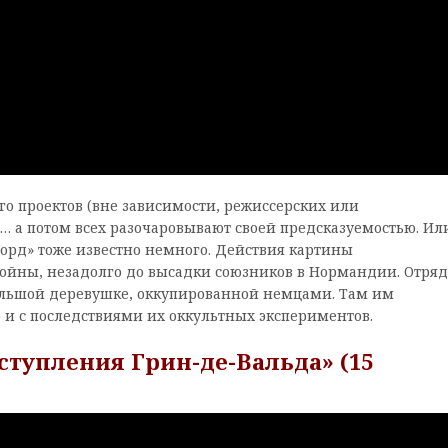
го проектов (вне зависимости, режиссерских или
… а потом всех разочаровывают своей предсказуемостью. Ил
орд» тоже известно немного. Действия картины
ойны, незадолго до высадки союзников в Нормандии. Отряд
ольшой деревушке, оккупированной немцами. Там им
о и с последствиями их оккультных экспериментов.
ступления Грин-де-Вальда» (15