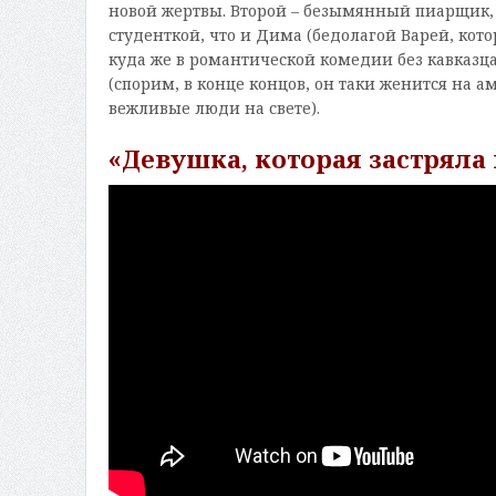
новой жертвы. Второй – безымянный пиарщик, к
студенткой, что и Дима (бедолагой Варей, кото
куда же в романтической комедии без кавказц
(спорим, в конце концов, он таки женится на а
вежливые люди на свете).
«Девушка, которая застряла 