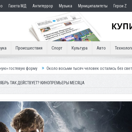
но
Газета МД
Антитеррор
Музыка
Муниципалитеты
Герои Z
ука
Происшествия
Спорт
Культура
Авто
Технолог
форму
Около восьми тысяч человек остались без света в Махачкале
ОЯБРЬ ТАК ДЕЙСТВУЕТ? КИНОПРЕМЬЕРЫ МЕСЯЦА