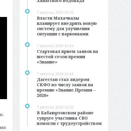
Ханагского водопада
7 августа, 2026 16:55
Власти Махачкалы
планирует внедрить новую
систему для улучшения
ситуации с парковками
7 августа, 2026 16:45
Стартовал прием заявок на
шестой сезон премии
«Знание»
7 августа, 2026 16:43
Дагестан стал лидером
СКФО по числу заявок на
премию «Знание.Премия –
2026»
7 августа, 2026 16:32
В Бабаюртовском районе
ю.
супруге участника СВО
помогли с трудоустройством
имя