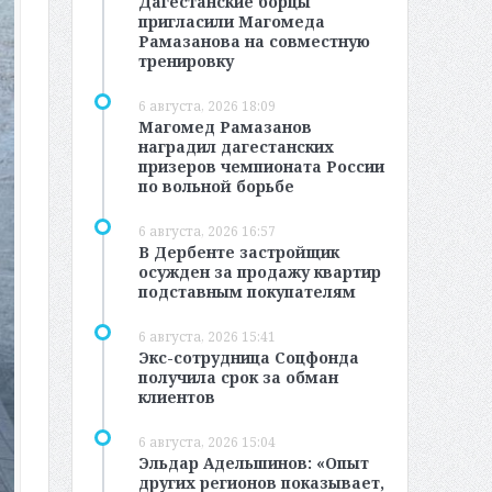
Дагестанские борцы
пригласили Магомеда
Рамазанова на совместную
тренировку
6 августа, 2026 18:09
Магомед Рамазанов
наградил дагестанских
призеров чемпионата России
по вольной борьбе
6 августа, 2026 16:57
В Дербенте застройщик
осужден за продажу квартир
подставным покупателям
6 августа, 2026 15:41
Экс-сотрудница Соцфонда
получила срок за обман
клиентов
6 августа, 2026 15:04
Эльдар Адельшинов: «Опыт
других регионов показывает,