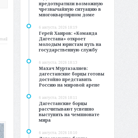
предотвратили возможную
чрезвычайную ситуацию в
многоквартирном доме
6 августа, 2026 18:19
Герей Хаиров: «Команда
Дагестана» откроет
mail
молодым юристам путь на
государственную службу
6 августа, 2026 18:13
Махач Муртазалиев:
дагестанские борцы готовы
достойно представить
Россию на мировой арене
6 августа, 2026 18:11
Дагестанские борцы
рассчитывают успешно
выступить на чемпионате
мира
6 августа, 2026 18:10