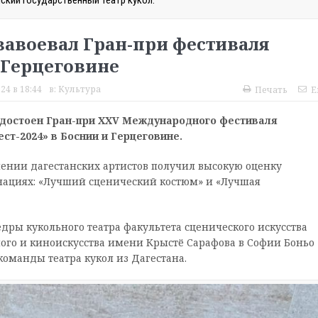
ский государственный театр кукол.
 завоевал Гран-при фестиваля
 Герцеговине
24 в 18:44
в:
Культура
Печать
E
удостоен Гран-при XXV Международного фестиваля
т-2024» в Боснии и Герцеговине.
нении дагестанских артистов получил высокую оценку
нациях: «Лучший сценический костюм» и «Лучшая
дры кукольного театра факультета сценического искусства
ого и киноискусства имени Крыстё Сарафова в Софии Боньо
команды театра кукол из Дагестана.