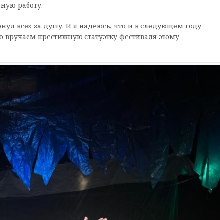
ную работу.
онул всех за душу. И я надеюсь, что и в следующем году
ью вручаем престижную статуэтку фестиваля этому