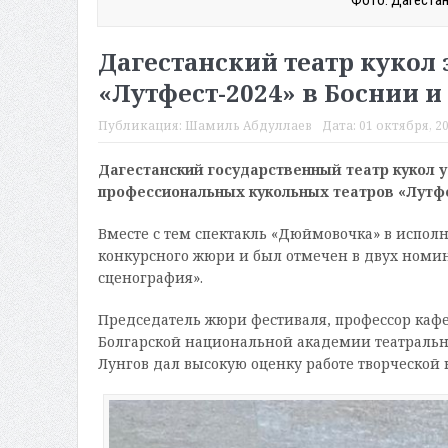
Фото: Дагестан
Дагестанский театр кукол
«Лутфест-2024» в Боснии и
Публикация:
Шамиль Абдуллаев
Дата:
01 октября, 20
Дагестанский государственный театр кукол 
профессиональных кукольных театров «Лутфес
Вместе с тем спектакль «Дюймовочка» в испол
конкурсного жюри и был отмечен в двух номи
сценография».
Председатель жюри фестиваля, профессор кафе
Болгарской национальной академии театральн
Лунгов дал высокую оценку работе творческой 