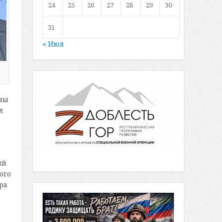
24
25
26
27
28
29
30
31
« Июл
ены
л
ий
ого
ра