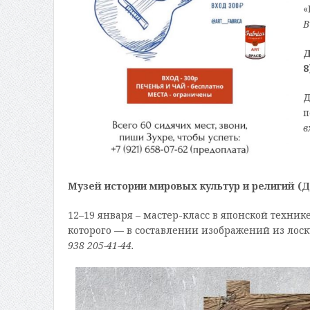
«
В
Д
8
Д
п
в
Музей истории мировых культур и религий (Де
12–19 января – мастер-класс в японской техник
которого — в составлении изображений из лоск
938 205-41-44.