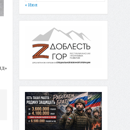
« Июл
МД»