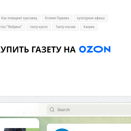
Как похищают красавиц
Ксения Парьева
культурная афиша
ство "Фабрика"
театр кукол
Театр поэзии
Ханума