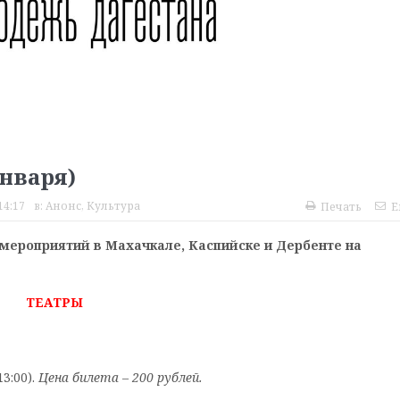
января)
14:17
в:
Анонс
,
Культура
Печать
E
мероприятий в Махачкале, Каспийске и Дербенте на
ТЕАТРЫ
3:00).
Цена билета – 200 рублей.