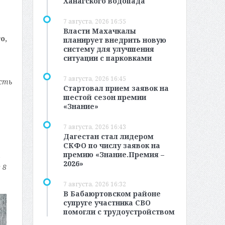
Ханагского водопада
7 августа, 2026 16:55
Власти Махачкалы
о,
планирует внедрить новую
систему для улучшения
ситуации с парковками
7 августа, 2026 16:45
сть
Стартовал прием заявок на
шестой сезон премии
«Знание»
7 августа, 2026 16:43
Дагестан стал лидером
СКФО по числу заявок на
премию «Знание.Премия –
ь
2026»
 8
7 августа, 2026 16:32
В Бабаюртовском районе
супруге участника СВО
помогли с трудоустройством