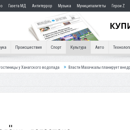
но
Газета МД
Антитеррор
Музыка
Муниципалитеты
Герои Z
ука
Происшествия
Спорт
Культура
Авто
Технолог
ского водопада
Власти Махачкалы планирует внедрить новую систему