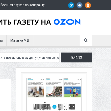
Военная служба по контракту
ии
Магазин МД
 для улучшения ситуации с парковками
Махачкалинское «Динамо» пре
5:44:15