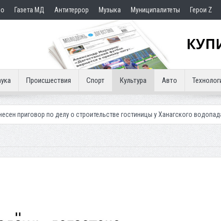
но
Газета МД
Антитеррор
Музыка
Муниципалитеты
Герои Z
ука
Происшествия
Спорт
Культура
Авто
Технолог
елу о строительстве гостиницы у Ханагского водопада
Власти Махачк