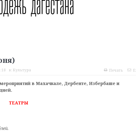
юня)
:18
в:
Культура
Печать
E
мероприятий в Махачкале, Дербенте, Избербаше и
дней.
ТЕАТРЫ
лей.