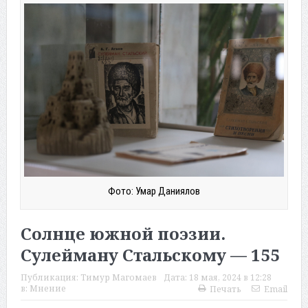
Фото: Умар Даниялов
Солнце южной поэзии.
Сулейману Стальскому — 155
Публикация:
Тимур Магомаев
Дата:
18 мая, 2024 в 12:28
в:
Мнение
Печать
Email