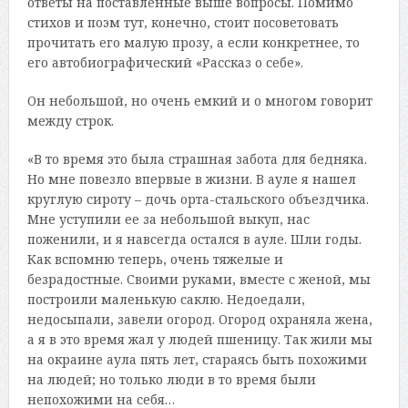
ответы на поставленные выше вопросы. Помимо
стихов и поэм тут, конечно, стоит посоветовать
прочитать его малую прозу, а если конкретнее, то
его автобиографический «Рассказ о себе».
Он небольшой, но очень емкий и о многом говорит
между строк.
«В то время это была страшная забота для бедняка.
Но мне повезло впервые в жизни. В ауле я нашел
круглую сироту – дочь орта-стальского объездчика.
Мне уступили ее за небольшой выкуп, нас
поженили, и я навсегда остался в ауле. Шли годы.
Как вспомню теперь, очень тяжелые и
безрадостные. Своими руками, вместе с женой, мы
построили маленькую саклю. Недоедали,
недосыпали, завели огород. Огород охраняла жена,
а я в это время жал у людей пшеницу. Так жили мы
на окраине аула пять лет, стараясь быть похожими
на людей; но только люди в то время были
непохожими на себя…