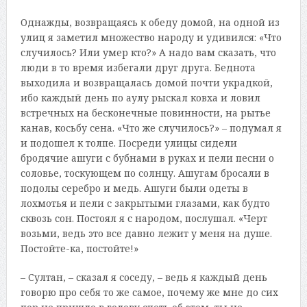
Однажды, возвращаясь к обеду домой, на одной из
улиц я заметил множество народу и удивился: «Что
случилось? Или умер кто?» А надо вам сказать, что
люди в то время избегали друг друга. Беднота
выходила и возвращалась домой почти украдкой,
ибо каждый день по аулу рыскал ковха и ловил
встречных на бесконечные повинности, на рытье
канав, косьбу сена. «Что же случилось?» – подумал я
и подошел к толпе. Посреди улицы сидели
бродячие ашуги с бубнами в руках и пели песни о
соловье, тоскующем по солнцу. Ашугам бросали в
подолы серебро и медь. Ашуги были одеты в
лохмотья и пели с закрытыми глазами, как будто
сквозь сон. Постоял я с народом, послушал. «Черт
возьми, ведь это все давно лежит у меня на душе.
Постойте-ка, постойте!»
– Султан, – сказал я соседу, – ведь я каждый день
говорю про себя то же самое, почему же мне до сих