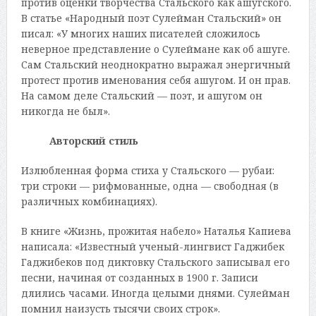
против оценки творчества Стальского как ашугского.
В статье «Народный поэт Сулейман Стальский» он
писал: «У многих наших писателей сложилось
неверное представление о Сулеймане как об ашуге.
Сам Стальский неоднократно выражал энергичный
протест против именования себя ашугом. И он прав.
На самом деле Стальский — поэт, и ашугом он
никогда не был».
Авторский стиль
Излюбленная форма стиха у Стальского — рубаи:
три строки — рифмованные, одна — свободная (в
различных комбинациях).
В книге «Жизнь, прожитая набело» Наталья Капиева
написала: «Известный ученый-лингвист Гаджибек
Гаджибеков под диктовку Стальского записывал его
песни, начиная от созданных в 1900 г. Записи
длились часами. Иногда целыми днями. Сулейман
помнил наизусть тысячи своих строк».