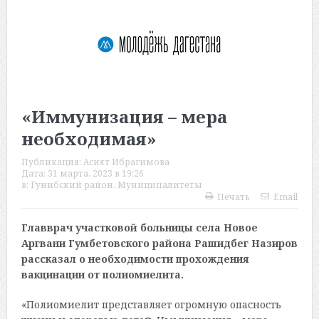
«Иммунизация – мера
необходимая»
Публикация:
Асият Ибрагимова
Дата:
31 марта, 2023 в 19:26
в:
Гунибский район
,
Муниципалитеты
Печать
Email
Главврач участковой больницы села Новое
Аргвани Гумбетовского района Рашидбег Назиров
рассказал о необходимости прохождения
вакцинации от полиомиелита.
«Полиомиелит представляет огромную опасность