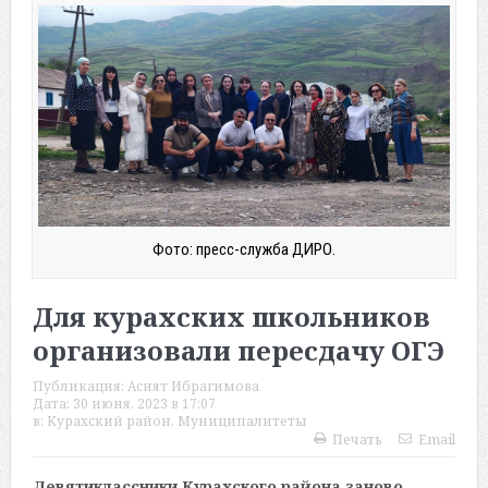
Фото: пресс-служба ДИРО.
Для курахских школьников
организовали пересдачу ОГЭ
Публикация:
Асият Ибрагимова
Дата:
30 июня, 2023 в 17:07
в:
Курахский район
,
Муниципалитеты
Печать
Email
Девятиклассники Курахского района заново