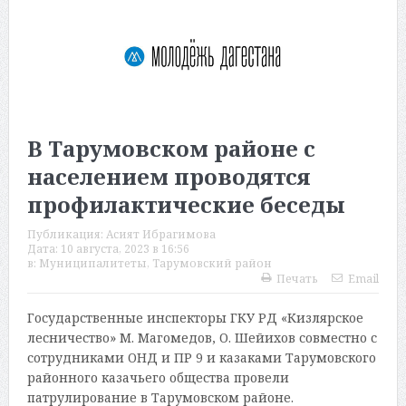
В Тарумовском районе с
населением проводятся
профилактические беседы
Публикация:
Асият Ибрагимова
Дата:
10 августа, 2023 в 16:56
в:
Муниципалитеты
,
Тарумовский район
Печать
Email
Государственные инспекторы ГКУ РД «Кизлярское
лесничество» М. Магомедов, О. Шейихов совместно с
сотрудниками ОНД и ПР 9 и казаками Тарумовского
районного казачьего общества провели
патрулирование в Тарумовском районе.