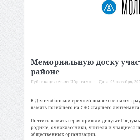
Мемориальную доску учас
районе
Публикация:
Асият Ибрагимова
Дата:
06 октября, 202
В Деличобанской средней школе состоялся тр
память погибшего на СВО старшего лейтенант
Почтить память героя пришли депутат Госдум
родные, одноклассники, учителя и учащиеся 
общественных организаций.