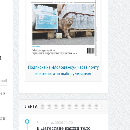
м
Подписка на «Молодежку»: через почту
или киоски по выбору читателя
mail
и в
ЛЕНТА
,
ели
8 августа, 2026 11:30
В Дагестане нашли тело