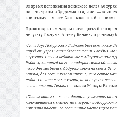
Во время исполнения воинского долга Абдурах
нашей страны. Абдурахман Гаджиев — воин Рос
воинскому подвигу. За проявленный героизм 
Право открыть мемориальную доску было пред
депутату Госдумы Артему Бичаеву и родному 
«
Наш друг Абдурахман Гаджиев был истинным Ге
народ от угроз нашей безопасности. Сегодня мы 
служения. Совсем недавно мы с Абдурахманом в 
Родины, который он же и подарил своим односель
того дня мы были с Абдурахманом на связи. Это
района, для всех, с кем он служил, кто сейчас 
Родины и наши с вами жизни, не подпуская враг
вечная память Герою!
» — сказал Мавсум Рагимо
«
Подвиг нашего земляка достоин уважения, он с
напоминанием о смелости и героизме Абдурахман
признательности за воспитание настоящего па