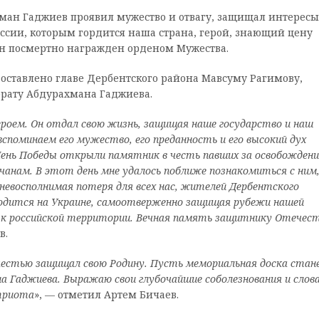
ман Гаджиев проявил мужество и отвагу, защищал интересы
сии, которым гордится наша страна, герой, знающий цену
он посмертно награжден орденом Мужества.
оставлено главе Дербентского района Мавсуму Рагимову,
брату Абдурахмана Гаджиева.
роем. Он отдал свою жизнь, защищая наше государство и наш
вспоминаем его мужество, его преданность и его высокий дух
День Победы открыли памятник в честь павших за освобождени
чанам. В этот день мне удалось поближе познакомиться с ним,
 невосполнимая потеря для всех нас, жителей Дербентского
находится на Украине, самоотверженно защищая рубежи нашей
ов к российской территории. Вечная память защитнику Отечест
в.
 честью защищал свою Родину. Пусть мемориальная доска стан
а Гаджиева. Выражаю свои глубочайшие соболезнования и слов
триота
», — отметил Артем Бичаев.