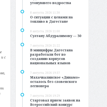
утонувшего подростка
8 августа, 2026 11:30
О ситуации с ценами на
топливо в Дагестане
8 августа, 2026 11:00
Султану Абдуралимову — 30
7 августа, 2026 21:22
В минцифры Дагестана
е
разработали бот по
 и с
созданию корпусов
национальных языков
7 августа, 2026 19:37
ва,
Махачкалинское «Динамо»
осталось без словенского
легионера
ет
а
7 августа, 2026 19:29
Стартовал прием заявок на
Всероссийский конкурс