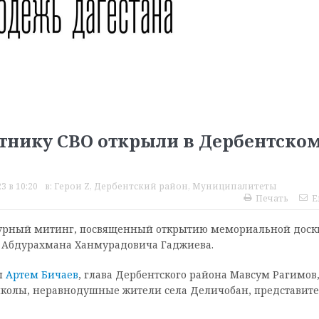
тнику СВО открыли в Дербентско
3 в 10:20
в:
Герои Z
,
Дербентский район
,
Муниципалитеты
Печать
E
аурный митинг, посвященный открытию мемориальной доск
а Абдурахмана Ханмурадовича Гаджиева.
ы
Артем Бичаев
, глава Дербентского района Мавсум Рагимов
школы, неравнодушные жители села Деличобан, представит