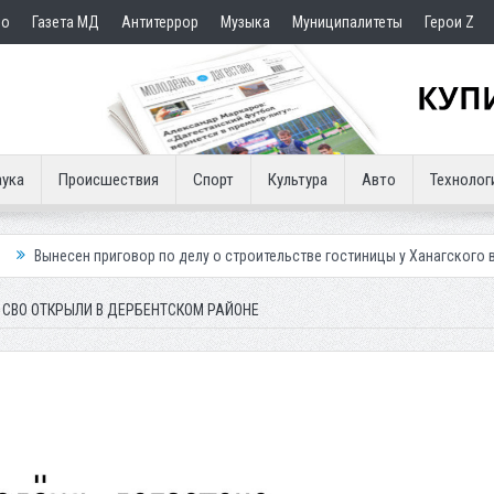
но
Газета МД
Антитеррор
Музыка
Муниципалитеты
Герои Z
ука
Происшествия
Спорт
Культура
Авто
Технолог
иговор по делу о строительстве гостиницы у Ханагского водопада
В
СВО ОТКРЫЛИ В ДЕРБЕНТСКОМ РАЙОНЕ