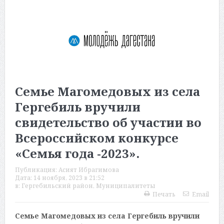
Семье Магомедовых из села
Гергебиль вручили
свидетельство об участии во
Всероссийском конкурсе
«Семья года -2023».
Публикация:
Асият Ибрагимова
Дата:
14 ноября, 2023 в 21:52
в:
Гергебильский район
,
Муниципалитеты
Печать
Email
Семье Магомедовых из села Гергебиль вручили