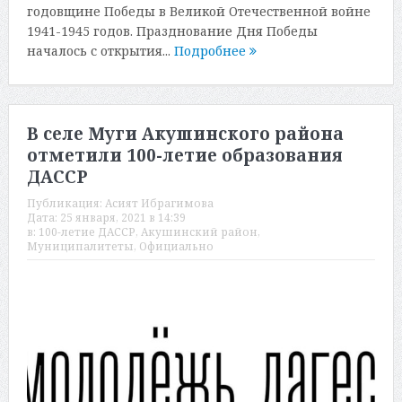
годовщине Победы в Великой Отечественной войне
1941-1945 годов. Празднование Дня Победы
началось с открытия...
Подробнее
В селе Муги Акушинского района
отметили 100-летие образования
ДАССР
Публикация:
Асият Ибрагимова
Дата:
25 января, 2021 в 14:39
в:
100-летие ДАССР
,
Акушинский район
,
Муниципалитеты
,
Официально