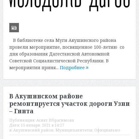
В библиотеке села Муги Акушинского района
провели мероприятие, посвященное 100-летию со
дня образования Дагестанской Автономной
Советской Социалистической Республики. В
мероприятии приня...
Подробнее
В Акушинском районе
ремонтируется участок дороги Узни
– Гинта
Публикация:
Асият Ибрагимова
Дата:
15 января, 2021 в 14:27
в:
Акушинский район
,
Муниципалитеты
,
Официально