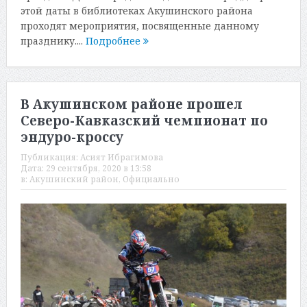
этой даты в библиотеках Акушинского района
проходят мероприятия, посвященные данному
празднику....
Подробнее
В Акушинском районе прошел
Северо-Кавказский чемпионат по
эндуро-кроссу
Публикация:
Асият Ибрагимова
Дата:
29 сентября, 2020 в 13:58
в:
Акушинский район
,
Официально