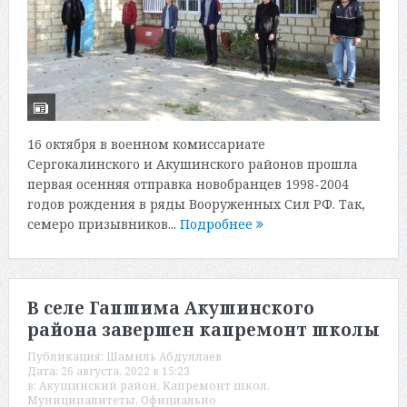
16 октября в военном комиссариате
Сергокалинского и Акушинского районов прошла
первая осенняя отправка новобранцев 1998-2004
годов рождения в ряды Вооруженных Сил РФ. Так,
семеро призывников...
Подробнее
В селе Гапшима Акушинского
района завершен капремонт школы
Публикация:
Шамиль Абдуллаев
Дата:
26 августа, 2022 в 15:23
в:
Акушинский район
,
Капремонт школ
,
Муниципалитеты
,
Официально