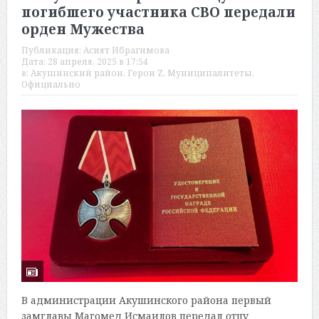
погибшего участника СВО передали
орден Мужества
Публикация:
Асият Ибрагимова
Дата:
28 апреля, 2025 в 17:54
в:
Акушинский район
,
Герои Z
,
Муниципалитеты
,
Официально
В администрации Акушинского района первый
замглавы Магомед Исмаилов передал отцу