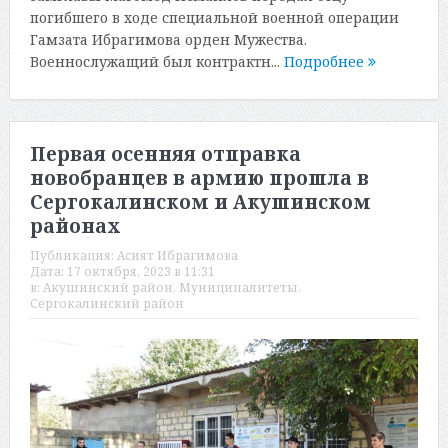
погибшего в ходе специальной военной операции
Гамзата Ибрагимова орден Мужества.
Военнослужащий был контрактн...
Подробнее
Первая осенняя отправка
новобранцев в армию прошла в
Сергокалинском и Акушинском
районах
Публикация:
Асият Ибрагимова
Дата:
17 октября, 2023 в 11:31
в:
Акушинский район
,
Муниципалитеты
,
Сергокалинский район