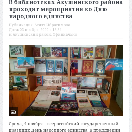
В библиотеках Акушинского района
проходят мероприятия ко Дню
народного единства
Публикация:
Асият Ибрагимова
Дата:
03 ноября, 2020 в 13:34
в:
Акушинский район
,
Официально
Среда, 4 ноября – всероссийский государственный
праздник День народного единства. В преддверии