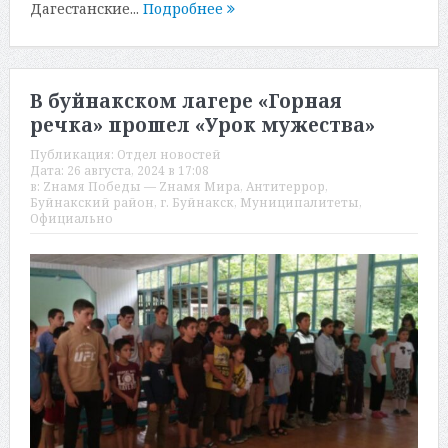
Дагестанские...
Подробнее
В буйнакском лагере «Горная
речка» прошел «Урок мужества»
Публикация:
Отдел новостей
Дата:
26 августа, 2024 в 17:08
в:
Zнамя Победы — Zнамя Мира
,
Антитеррор
,
Буйнакский район
,
г. Буйнакск
,
Муниципалитеты
,
Официально