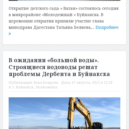
Открытие детского сада » Ватан» состоялось сегодня
в микрорайоне «Молодежный » Буйнакска. В
церемонии открытия приняли участие глава
минздрава Дагестана Татьяна Беляева,...
Подробнее
В ожидании «большой воды».
Строящиеся водоводы решат
проблемы Дербента и Буйнакска
Публикация:
Бэла Боярова
Дата:
07 августа, 2023 в 21:28
в:
г. Буйнакск
,
Экономика