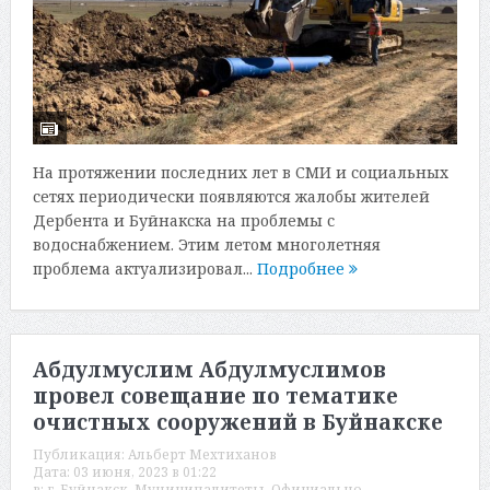
На протяжении последних лет в СМИ и социальных
сетях периодически появляются жалобы жителей
Дербента и Буйнакска на проблемы с
водоснабжением. Этим летом многолетняя
проблема актуализировал...
Подробнее
Абдулмуслим Абдулмуслимов
провел совещание по тематике
очистных сооружений в Буйнакске
Публикация:
Альберт Мехтиханов
Дата:
03 июня, 2023 в 01:22
в:
г. Буйнакск
,
Муниципалитеты
,
Официально