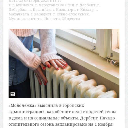
Дата:
25 октября, 2024 в 18:46
в:
г. Буйнакск
,
г. Дагестанские Огни
,
г. Дербент
,
г.
Избербаш
,
г. Каспийск
,
г. Кизилюрт
,
г. Кизляр
,
г.
Махачкала
,
г. Хасавюрт
,
г. Южно-Сухокумск
,
Муниципалитеты
,
Новости
,
Общество
«Молодежка» выяснила в городских
администрациях, как обстоит дело с подачей тепла
в дома и на социальные объекты. Дербент. Начало
отопительного сезона запланировано на 1 ноября.