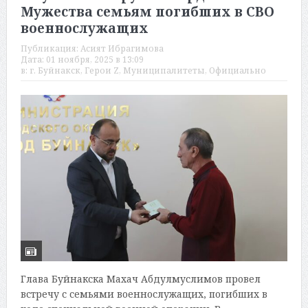
Мужества семьям погибших в СВО
военнослужащих
Публикация:
Асият Ибрагимова
Дата:
01 ноября, 2025 в 13:09
в:
г. Буйнакск
,
Герои Z
,
Муниципалитеты
,
Официально
Глава Буйнакска Махач Абдулмуслимов провел
встречу с семьями военнослужащих, погибших в