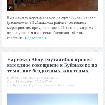
В детском оздоровительном лагере «Горная речка»
(расположен в Буйнакском районе) состоялось
мероприятие, приуроченное к 25-летию разгрома
вторгнувшихся в Дагестан боевиков. Об этом
сообщил...
Подробнее
Нариман Абдулмуталибов провел
выездное совещание в Буйнакске по
тематике бездомных животных
Публикация:
Альберт Мехтиханов
Дата:
14 сентября, 2023 в 17:16
в:
г. Буйнакск
,
Муниципалитеты
,
Официально