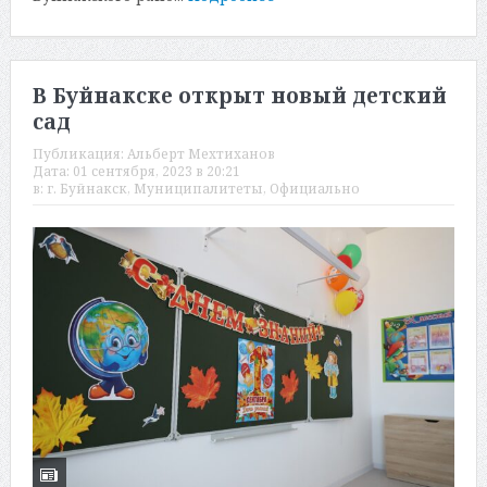
В Буйнакске открыт новый детский
сад
Публикация:
Альберт Мехтиханов
Дата:
01 сентября, 2023 в 20:21
в:
г. Буйнакск
,
Муниципалитеты
,
Официально