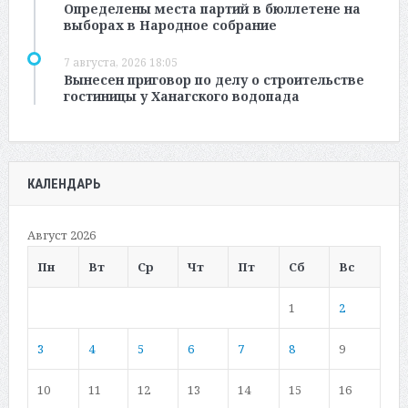
Определены места партий в бюллетене на
выборах в Народное собрание
7 августа, 2026 18:05
Вынесен приговор по делу о строительстве
гостиницы у Ханагского водопада
КАЛЕНДАРЬ
Август 2026
Пн
Вт
Ср
Чт
Пт
Сб
Вс
1
2
3
4
5
6
7
8
9
10
11
12
13
14
15
16