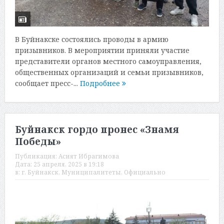
В Буйнакске состоялись проводы в армию
призывников. В мероприятии приняли участие
представители органов местного самоуправления,
общественных организаций и семьи призывников,
сообщает пресс-...
Подробнее
Буйнакск гордо пронес «Знамя
Победы»
Публикация:
Асият Ибрагимова
Дата:
25 апреля, 2025 в 19:18
в:
г. Буйнакск
,
Муниципалитеты
,
Официально