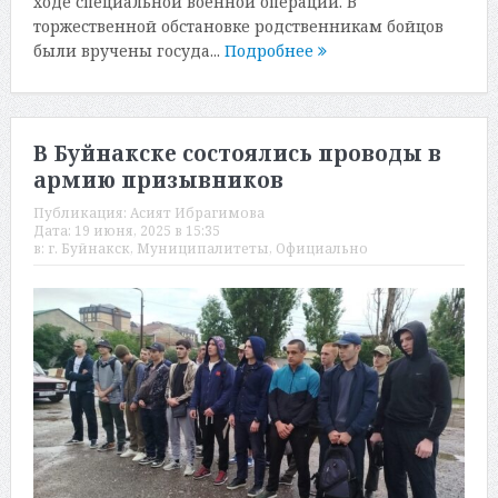
ходе специальной военной операции. В
торжественной обстановке родственникам бойцов
были вручены госуда...
Подробнее
В Буйнакске состоялись проводы в
армию призывников
Публикация:
Асият Ибрагимова
Дата:
19 июня, 2025 в 15:35
в:
г. Буйнакск
,
Муниципалитеты
,
Официально