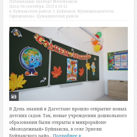
Публикация:
Альберт Мехтиханов
Дата:
04 сентября, 2023 в 16:11
в:
Буйнакский район
,
г. Буйнакск
,
Муниципалитеты
,
Официально
,
Цумадинский район
В День знаний в Дагестане прошло открытие новых
детских садов. Так, новые учреждения дошкольного
образования были открыты в микрорайоне
«Молодежный» Буйнакска, в селе Эрпели
Буйнакского райо...
Подробнее