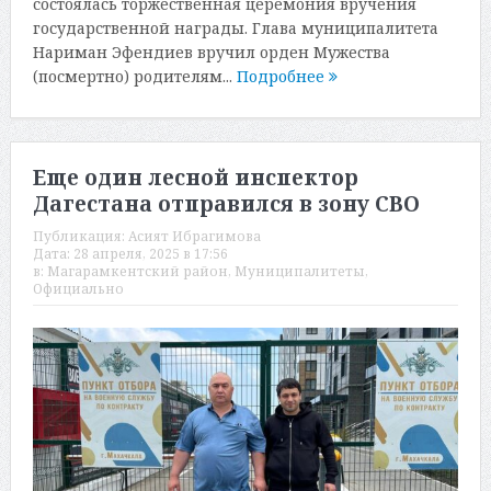
состоялась торжественная церемония вручения
государственной награды. Глава муниципалитета
Нариман Эфендиев вручил орден Мужества
(посмертно) родителям...
Подробнее
Еще один лесной инспектор
Дагестана отправился в зону СВО
Публикация:
Асият Ибрагимова
Дата:
28 апреля, 2025 в 17:56
в:
Магарамкентский район
,
Муниципалитеты
,
Официально