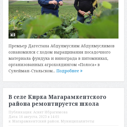
Премьер Дагестана Абдулмуслим Абдулмуслимов
ознакомился с ходом выращивания посадочного
материала фундука и винограда в питомниках,
организованных агрохолдингом «Полоса» в
Сулейман-Стальском...
Подробнее
В селе Кирка Магарамкентского
района ремонтируется школа
Публикация:
Асият Ибрагимова
Дата:
16 августа, 2023 в 14:05
в:
Магарамкентский район
,
Муниципалитеты