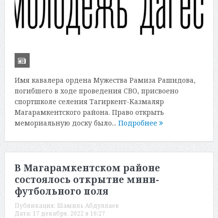
Имя кавалера ордена Мужества Рамиза Рашидова,
погибшего в ходе проведения СВО, присвоено
спортшколе селения Тагиркент-Казмаляр
Магарамкентского района. Право открыть
мемориальную доску было...
Подробнее
В Магарамкентском районе
состоялось открытие мини-
футбольного поля
Публикация:
Шамиль Абдуллаев
Дата:
17 декабря, 2022 в 16:27