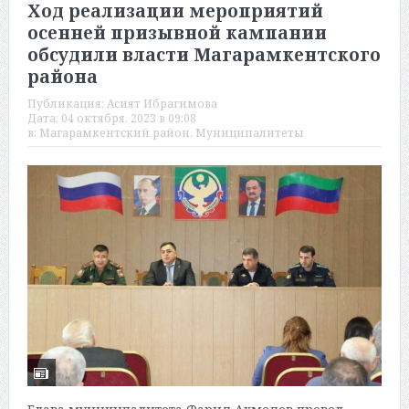
Ход реализации мероприятий
осенней призывной кампании
обсудили власти Магарамкентского
района
Публикация:
Асият Ибрагимова
Дата:
04 октября, 2023 в 09:08
в:
Магарамкентский район
,
Муниципалитеты