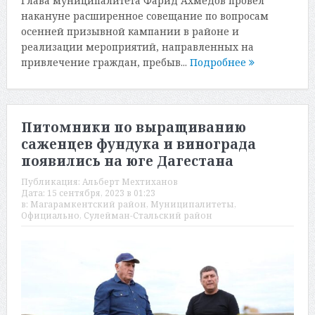
Глава муниципалитета Фарид Ахмедов провел
накануне расширенное совещание по вопросам
осенней призывной кампании в районе и
реализации мероприятий, направленных на
привлечение граждан, пребыв...
Подробнее
Питомники по выращиванию
саженцев фундука и винограда
появились на юге Дагестана
Публикация:
Альберт Мехтиханов
Дата:
15 сентября, 2023 в 01:23
в:
Магарамкентский район
,
Муниципалитеты
,
Официально
,
Сулейман-Стальский район