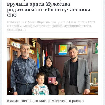
вручили орден Мужества
родителям погибшего участника
СВО
Публикация:
Асият Ибрагимова
Дата:
04 мая, 2026 в 12:03
в:
Герои Z
,
Магарамкентский район
,
Муниципалитеты
,
Официально
В администрации Магарамкентского района