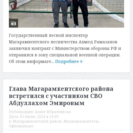
Государственный лесной инспектор
Магарамкентского лесничества Ахмед Рамазанов
заключил контракт с Министерством обороны РФ и
отправился в зону специальной военной операции.
Об этом информаге...
Подробнее
Глава Магарамкентского района
встретился с участником СВО
Абдуллахом Эмировым
Публикация:
Асият Ибрагимова
Дата:
05 июля, 2024 в 13:09
в:
Магарамкентский район
,
Муниципалитеты
,
Официально