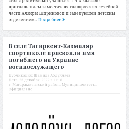
стол с родителями учащихся 1-4-х классов с
приглашением заместителя главврача по лечебной
части Алзиры Шириновой и заведующей детским
отделением...
Подробнее
В селе Тагиркент-Казмаляр
спортшколе присвоили имя
погибшего на Украине
военнослужащего
Публикация:
Шамиль Абдуллаев
Дата:
26 декабря, 2022 в 11:18
в:
Магарамкентский район
,
Муниципалитеты
,
Официально