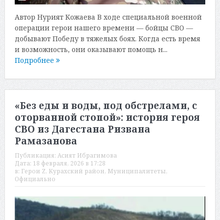
Автор Нурият Кожаева В ходе специальной военной
операции герои нашего времени — бойцы СВО —
добывают Победу в тяжелых боях. Когда есть время
и возможность, они оказывают помощь н...
Подробнее
«Без еды и воды, под обстрелами, с
оторванной стопой»: история героя
СВО из Дагестана Ризвана
Рамазанова
Публикация:
Асият Ибрагимова
Дата:
18 февраля, 2026 в 17:28
в:
Герои Z
,
Курахский район
,
Муниципалитеты
,
Официально