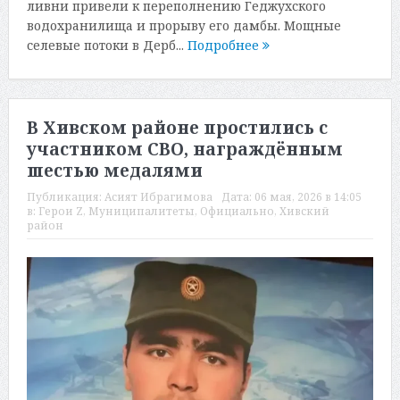
ливни привели к переполнению Геджухского
водохранилища и прорыву его дамбы. Мощные
селевые потоки в Дерб...
Подробнее
В Хивском районе простились с
участником СВО, награждённым
шестью медалями
Публикация:
Асият Ибрагимова
Дата:
06 мая, 2026 в 14:05
в:
Герои Z
,
Муниципалитеты
,
Официально
,
Хивский
район