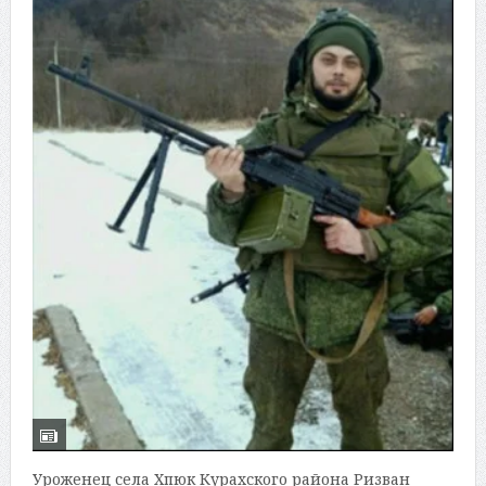
Уроженец села Хпюк Курахского района Ризван