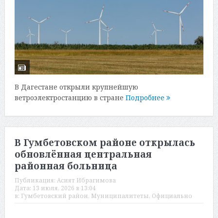
В Дагестане открыли крупнейшую
ветроэлектростанцию в стране
Подробнее
В Гумбетовском районе открылась
обновлённая центральная
районная больница
Публикация:
Асият Ибрагимова
Дата:
13 июля, 2026 в 13:04
в:
Гумбетовский район
,
Муниципалитеты
,
Официально