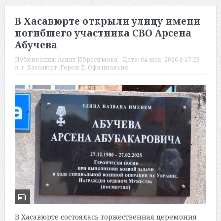
В Хасавюрте открыли улицу имени
погибшего участника СВО Арсена
Абучева
Публикация:
Асият Ибрагимова
Дата:
04 мая, 2026 в 17:29
в:
г. Хасавюрт
,
Герои Z
,
Официально
В Хасавюрте состоялась торжественная церемония