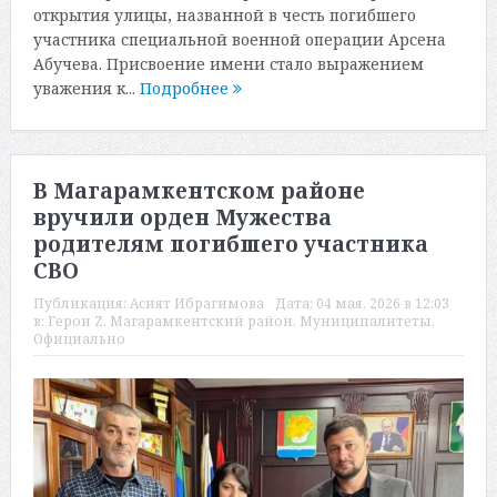
открытия улицы, названной в честь погибшего
участника специальной военной операции Арсена
Абучева. Присвоение имени стало выражением
уважения к...
Подробнее
В Магарамкентском районе
вручили орден Мужества
родителям погибшего участника
СВО
Публикация:
Асият Ибрагимова
Дата:
04 мая, 2026 в 12:03
в:
Герои Z
,
Магарамкентский район
,
Муниципалитеты
,
Официально