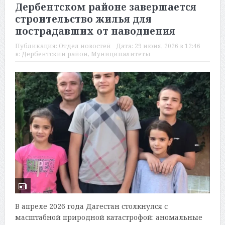
Дербентском районе завершается
строительство жилья для
пострадавших от наводнения
Публикация:
Отдел новостей
Дата:
29 июня, 2026 в 12:46
в:
Дербентский район
,
Муниципалитеты
В апреле 2026 года Дагестан столкнулся с
масштабной природной катастрофой: аномальные