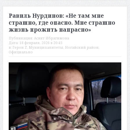
Равиль Нурдинов: «Не там мне
страшно, где опасно. Мне страшно
жизнь прожить напрасно»
Публикация:
Асият Ибрагимова
Дата:
18 февраля, 2026 в 20:45
в:
Герои Z
,
Муниципалитеты
,
Ногайский район
,
Официально