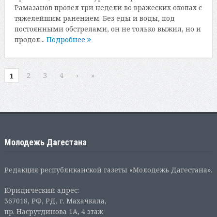
Рамазанов провел три недели во вражеских окопах с
тяжелейшим ранением. Без еды и воды, под
постоянными обстрелами, он не только выжил, но и
продол...
Подробнее
2
3
4
›
»
1
Молодежь Дагестана
Редакция республиканской газеты «Молодежь Дагестана».
Юридический адрес:
367018, РФ, РД, г. Махачкала,
пр. Насрутдинова 1А, 4 этаж