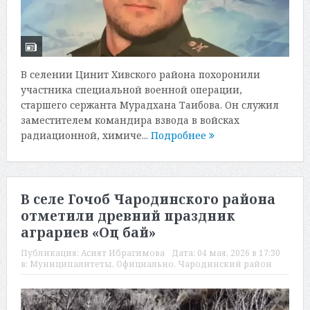
В селении Цинит Хивского района похоронили
участника специальной военной операции,
старшего сержанта Мурадхана Таибова. Он служил
заместителем командира взвода в войсках
радиационной, химиче...
Подробнее
В селе Гочоб Чародинского района
отметили древний праздник
аграриев «Оц бай»
Публикация:
Асият Ибрагимова
Дата:
04 мая, 2026 в 17:30
в:
Муниципалитеты
,
Официально
,
Чародинский район