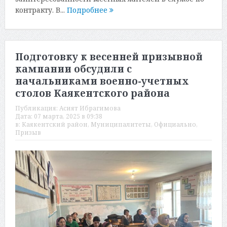
контракту. В...
Подробнее
Подготовку к весенней призывной
кампании обсудили с
начальниками военно-учетных
столов Каякентского района
Публикация:
Асият Ибрагимова
Дата:
07 марта, 2025 в 09:38
в:
Каякентский район
,
Муниципалитеты
,
Официально
,
Призыв