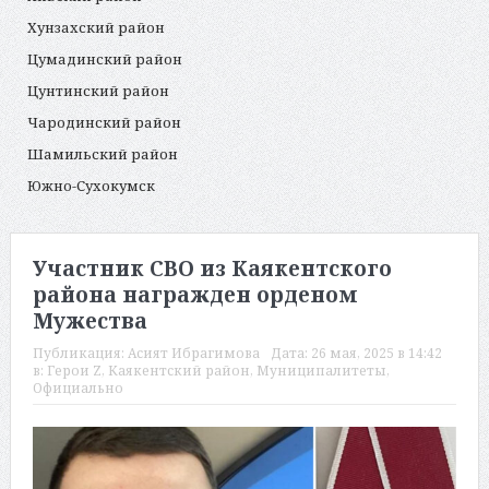
Хунзахский район
Цумадинский район
Цунтинский район
Чародинский район
Шамильский район
Южно-Сухокумск
Участник СВО из Каякентского
района награжден орденом
Мужества
Публикация:
Асият Ибрагимова
Дата:
26 мая, 2025 в 14:42
в:
Герои Z
,
Каякентский район
,
Муниципалитеты
,
Официально