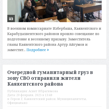
В военном комиссариате Избербаша, Каякентского и
Карабудахкентского районов прошло совещание по
подготовке к весеннему призыву. Заместитель
главы Каякентского района Артур Айгумов и
заместит...
Подробнее
Очередной гуманитарный груз в
зону СВО отправили жители
Каякентского района
Публикация:
Асият Ибрагимова
Дата:
20 февраля, 2025 в 13:48
в:
Герои Z
,
Каякентский район
,
Муниципалитеты
,
Официально