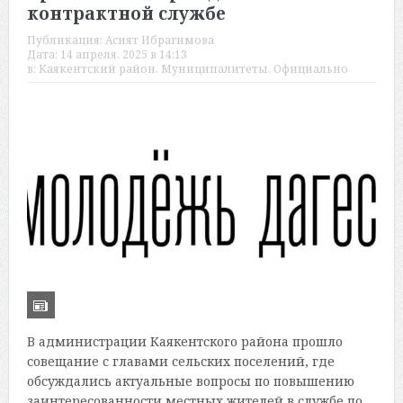
контрактной службе
Публикация:
Асият Ибрагимова
Дата:
14 апреля, 2025 в 14:13
в:
Каякентский район
,
Муниципалитеты
,
Официально
В администрации Каякентского района прошло
совещание с главами сельских поселений, где
обсуждались актуальные вопросы по повышению
заинтересованности местных жителей в службе по