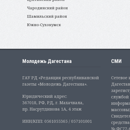
Чародинский район
Шамильский район
Южно-Сухокумск
Молодежь Дагестана
СМИ
ГАУ РД «Редакция республиканской
Сетевое
газеты «Молодежь Дагестана».
Дагестан
зарегис
Юридический адрес:
службой 
367018, РФ, РД, г. Махачкала,
информа
пр. Насрутдинова 1А, 4 этаж
массовы
Свидетел
ИНН/КПП: 0561055365 / 057101001
средств
№ ФС77-6