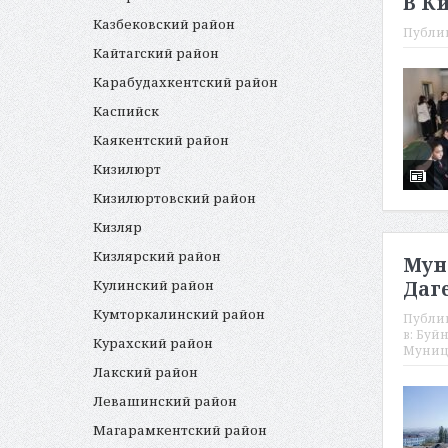
В К
Казбековский район
Публи
Кайтагский район
Карабудахкентский район
Каспийск
Каякентский район
Кизилюрт
Кизилюртовский район
Кизляр
Кизлярский район
Мун
Кулинский район
Даг
Кумторкалинский район
Публи
в:
Буйн
Курахский район
Муниц
Лакский район
Левашинский район
Магарамкентский район