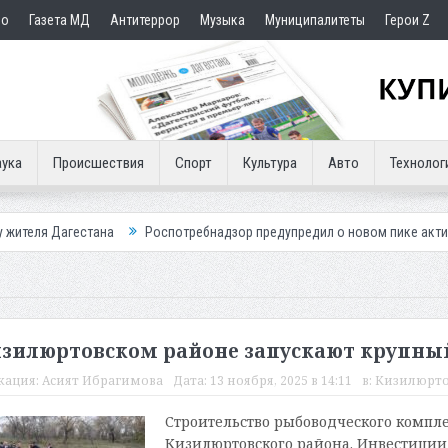
но
Газета МД
Антитеррор
Музыка
Муниципалитеты
Герои Z
ука
Происшествия
Спорт
Культура
Авто
Технолог
 Дагестана
Роспотребнадзор предупредил о новом пике активности 
изилюртовском районе запускают крупный
кация:
Асият Ибрагимова
Дата:
13 ноября, 2025 в 14:11
в:
Кизилюрто
Строительство рыбоводческого комплек
Кизилюртовского района. Инвестиции в