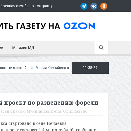
Военная служба по контракту
ии
Магазин МД
клещей
Мэрия Каспийска назвала причину невывоза мусора в городе
11:38:33
 проект по разведению форели
вский район
,
Муниципалитеты
,
Официально
са стартовало в селе Нечаевка
 проект составят 1,4 млрд рублей, сообщает