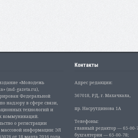
Контакты
 издание «Молодежь
Адрес редакции:
а» (md-gazeta.ru),
367018, РД, г. Махачкала,
трирован Федеральной
по надзору в сфере связи,
пр. Насрутдинова 1А
ционных технологий и
х коммуникаций.
Телефоны:
ьство о регистрации
главный редактор — 65-00-7
а массовой информации: ЭЛ
бухгалтерия — 65-00-78;
5076 от 18 марта 2016 года.