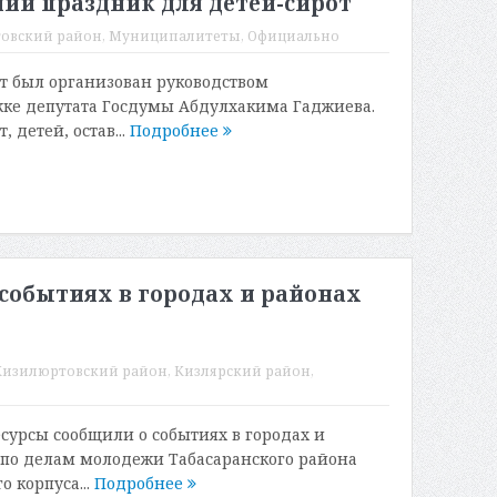
ий праздник для детей-сирот
овский район
,
Муниципалитеты
,
Официально
т был организован руководством
ке депутата Госдумы Абдулхакима Гаджиева.
 детей, остав...
Подробнее
обытиях в городах и районах
Кизилюртовский район
,
Кизлярский район
,
рсы сообщили о событиях в городах и
 по делам молодежи Табасаранского района
о корпуса...
Подробнее