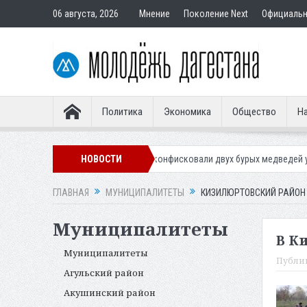
06 августа, 2026
Мнение
Поколение Next
Официаль
Политика
Экономика
Общество
На
осуслуги Дом»
Приставы конфисковали двух бурых медведей у жителя
НОВОСТИ
ГЛАВНАЯ
МУНИЦИПАЛИТЕТЫ
КИЗИЛЮРТОВСКИЙ РАЙОН
Муниципалитеты
В К
Муниципалитеты
Публи
Агульский район
Акушинский район