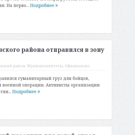
. На перво...
Подробнее
ского района отправился в зону
вский район
,
Муниципалитеты
,
Официально
равился гуманитарный груз для бойцов,
й военной операции. Активисты организации
тли...
Подробнее