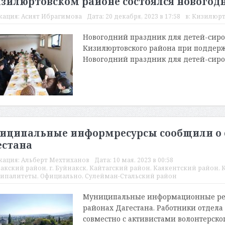
изилюртовском районе состоялся новогодн
кация:
Асият Ибрагимова
Дата:
20 декабря, 2023 в 17:58
в:
Кизилюрт
Новогодний праздник для детей-сиро
Кизилюртовского района при поддерж
Новогодний праздник для детей-сирот,
иципальные информресурсы сообщили о с
естана
кация:
Альберт Мехтиханов
Дата:
10 мая, 2023 в 00:58
акский район
,
г. Буйнакск
,
Кайтагский район
,
Каякентский район
,
ипалитеты
,
Официально
,
Сулейман-Стальский район
Муниципальные информационные ресу
районах Дагестана. Работники отдела
совместно с активистами волонтерског