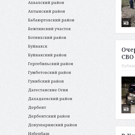
Ахвахский район
Ахтынский район
Бабаюртовский район
Бежтинский участок
Ботлихский район
Буйнакск
Оче
Буйнакский район
СВО
Гергебильский район
Публи
Гумбетовский район
Гунибский район
Дагестанские Огни
Дахадаевский район
Дербент
Дербентский район
Докузпаринский район
Избербаш