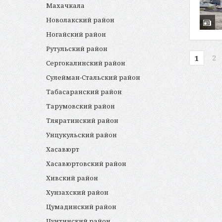
Махачкала
Новолакский район
Ногайский район
Рутульский район
2
1
Сергокалинский район
Сулейман-Стальский район
Табасаранский район
Тарумовский район
Тляратинский район
Унцукульский район
Хасавюрт
Хасавюртовский район
Хивский район
Хунзахский район
Цумадинский район
Цунтинский район