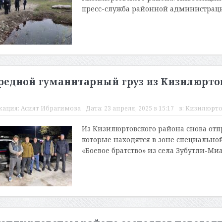
пресс-служба районной администрации
редной гуманитарный груз из Кизилюртов
кация:
Асият Ибрагимова
Дата:
23 апреля, 2025 в 15:17
в:
Кизилюрто
Из Кизилюртовского района снова отп
которые находятся в зоне специально
«Боевое братство» из села Зубутли-Миа