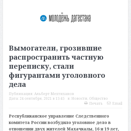
Вымогатели, грозившие
распространить частную
переписку, стали
фигурантами уголовного
дела
Публикация:
Альберт Мехтиханов
Дата:
24 сентября, 2021 в 15:45
в:
Новости
,
Общество
Печать
Email
Республиканское управление Следственного
комитета России возбудило уголовное дело в
отношении двух жителей Махачкалы, 16 и 19 лет,