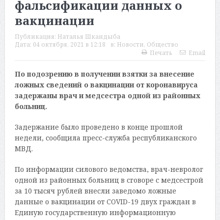
фальсификации данных о
вакцинации
Публикация:
Наталья Шкандыба
Дата:
04 октября, 2021 в 12:18
в:
Новости
,
Общество
Печать
Email
По подозрению в получении взятки за внесение
ложных сведений о вакцинации от коронавируса
задержаны врач и медсестра одной из районных
больниц.
Задержание было проведено в конце прошлой
недели, сообщила пресс-служба республиканского
МВД.
По информации силового ведомства, врач-невролог
одной из районных больниц в сговоре с медсестрой
за 10 тысяч рублей внесли заведомо ложные
данные о вакцинации от COVID-19 двух граждан в
Единую государственную информационную