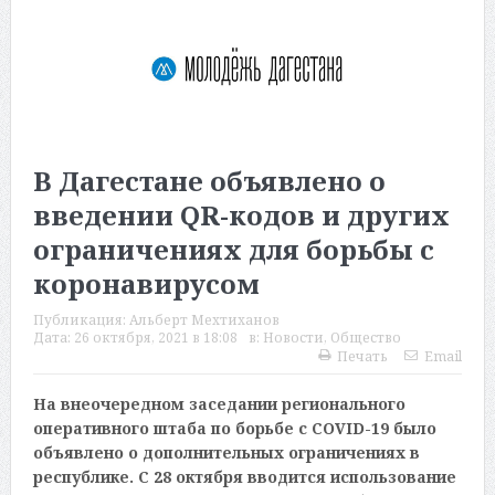
В Дагестане объявлено о
введении QR-кодов и других
ограничениях для борьбы с
коронавирусом
Публикация:
Альберт Мехтиханов
Дата:
26 октября, 2021 в 18:08
в:
Новости
,
Общество
Печать
Email
На внеочередном заседании регионального
оперативного штаба по борьбе с COVID-19 было
объявлено о дополнительных ограничениях в
республике. С 28 октября вводится использование