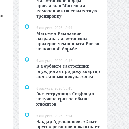
Дагестанские борцы
пригласили Магомеда
Рамазанова на совместную
ив
тренировку
6 августа, 2026 18:09
Магомед Рамазанов
наградил дагестанских
призеров чемпионата России
по вольной борьбе
6 августа, 2026 16:57
В Дербенте застройщик
осужден за продажу квартир
подставным покупателям
6 августа, 2026 15:41
Экс-сотрудница Соцфонда
получила срок за обман
клиентов
6 августа, 2026 15:04
Эльдар Адельшинов: «Опыт
других регионов показывает,