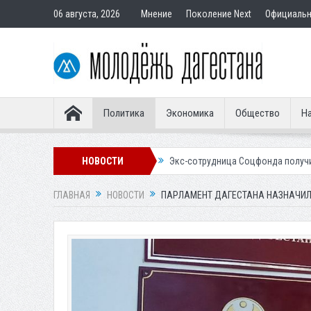
06 августа, 2026
Мнение
Поколение Next
Официаль
Политика
Экономика
Общество
На
ным покупателям
НОВОСТИ
Экс-сотрудница Соцфонда получила срок за обман 
ГЛАВНАЯ
НОВОСТИ
ПАРЛАМЕНТ ДАГЕСТАНА НАЗНАЧИЛ