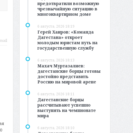
предотвратили возможную
чрезвычайную ситуацию в
многоквартирном доме
6 августа, 2026 18:19
Герей Хаиров: «Команда
Дагестана» откроет
mail
молодым юристам путь на
государственную службу
6 августа, 2026 18:13
Махач Муртазалиев:
дагестанские борцы готовы
достойно представить
Россию на мировой арене
6 августа, 2026 18:11
Дагестанские борцы
рассчитывают успешно
выступить на чемпионате
мира
ая
6 августа, 2026 18:10
0