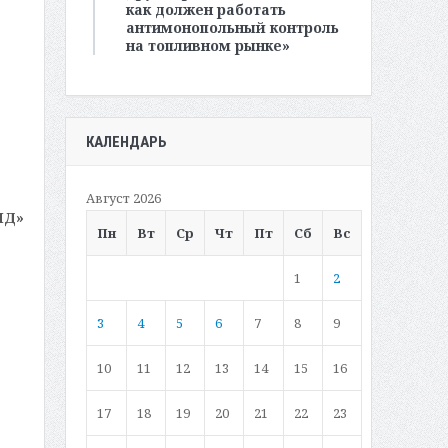
как должен работать
антимонопольный контроль
на топливном рынке»
КАЛЕНДАРЬ
Август 2026
МД»
Пн
Вт
Ср
Чт
Пт
Сб
Вс
1
2
3
4
5
6
7
8
9
10
11
12
13
14
15
16
17
18
19
20
21
22
23