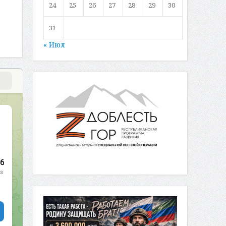
24
25
26
27
28
29
30
31
« Июл