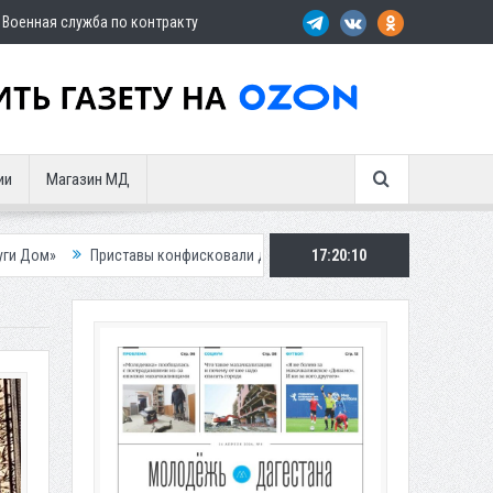
Военная служба по контракту
ии
Магазин МД
тавы конфисковали двух бурых медведей у жителя Дагестана
17:20:12
Роспотр