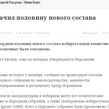
Сергей Расулов / NewsTeam.
ачил половину нового состава
1 в 14:11
в:
Новости
,
Политика
Печать
E
ердили половину нового состава избирательной комиссии
дложенных были отклонены.
 14 членов, семь из которых утверждаются Народным
ома истекает 9 декабря, сообщил на прошедшей сегодня
дного собрания по законодательству, законности,
моуправлению и регламенту Артур Исрапилов.
ния по кандидатурам в избирком могут все политические
ме и Народном собрании, а также Центральная избирательн
ронт (ОНФ). Всего в Народное собрание было предложено 1