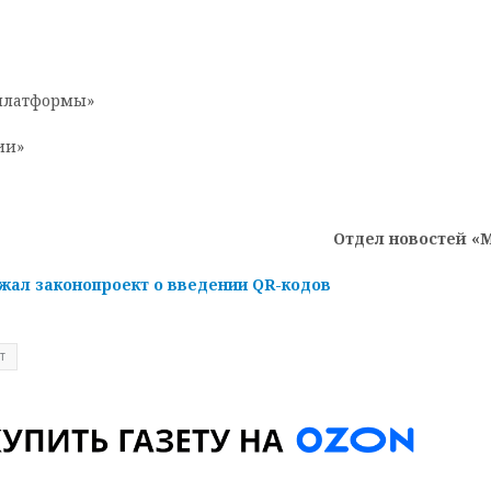
 платформы»
ии»
Отдел новостей «
жал законопроект о введении QR-кодов
т