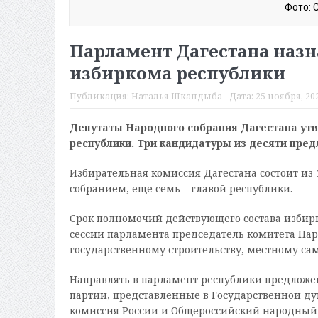
Фото: 
Парламент Дагестана назн
избиркома республики
Публикация:
Наталья Шкандыба
Дата:
25 ноября, 202
Депутаты Народного собрания Дагестана утв
республики. Три кандидатуры из десяти пре
Избирательная комиссия Дагестана состоит из
собранием, еще семь – главой республики.
Срок полномочий действующего состава избирк
сессии парламента председатель комитета Наро
государственному строительству, местному са
Направлять в парламент республики предложе
партии, представленные в Государственной ду
комиссия России и Общероссийский народный ф