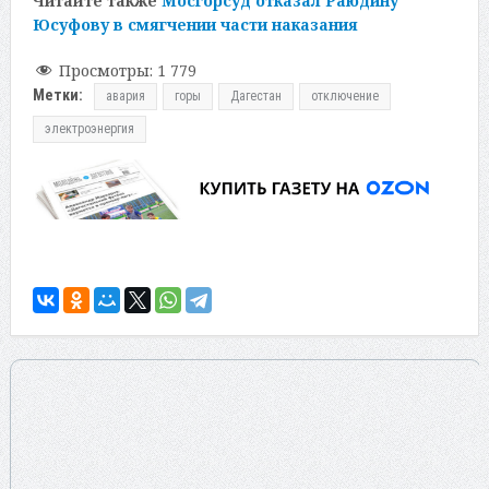
Читайте также
Мосгорсуд отказал Раюдину
Юсуфову в смягчении части наказания
Просмотры:
1 779
Метки:
авария
горы
Дагестан
отключение
электроэнергия