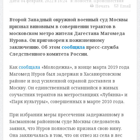
Дата:
04 февраля, 2022 в 16:24
в:
Новости
,
Происшествия
Печать
Email
Второй Западный окружной военный суд Москвы
признал виновным в совершении терактов в
московском метро жителя Дагестана Магомеда
Нурова. Он приговорен к пожизненному
заключению. Об этом
сообщила
пресс-служба
Следственного комитета России.
Как
сообщала
«Молодежка», в конце марта 2019 года
Магомед Нуров был задержан в Хасавюртовском
районе и под усиленной охраной доставлен в
Москву. Он единственный оставшийся в живых
соучастник терактов на метростанциях «Лубянка» и
«Парк культуры», совершенных в марте 2010 года.
При избрании меры пресечения задержанному в
Басманном районном суде Москвы следователь
заявил, что Нуров полностью признал свою вину.
Она заключалась в том, что он отвез из села в лес