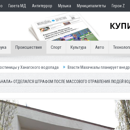
но
Газета МД
Антитеррор
Музыка
Муниципалитеты
Герои Z
ука
Происшествия
Спорт
Культура
Авто
Технолог
ского водопада
Власти Махачкалы планирует внедрить новую систему
АНАЛА» ОТДЕЛАЛСЯ ШТРАФОМ ПОСЛЕ МАССОВОГО ОТРАВЛЕНИЯ ЛЮДЕЙ ВО