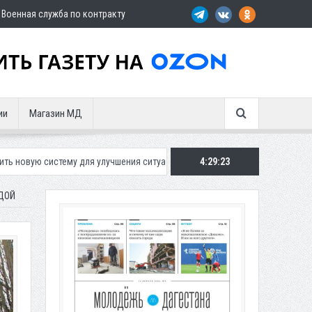
Военная служба по контракту
ии
Магазин МД
 для улучшения ситуации с парковками
Махачкалинское «Динамо» пр
4:29:25
ДОЙ