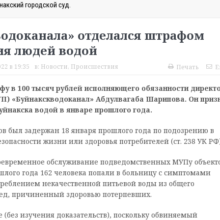
накский городской суд.
Водоканала» отделался штрафом
ия людей водой
22 в 19:35
в:
Новости
,
Происшествия
Печать
E
афу в 100 тысяч рублей исполняющего обязанности директ
П) «Буйнакскводоканал» Абдулвагаба Шарипова. Он приз
йнакска водой в январе прошлого года.
в был задержан 18 января прошлого года по подозрению в
зопасности жизни или здоровья потребителей (ст. 238 УК РФ)
воевременное обслуживание подведомственных МУПу объект
ошлого года 162 человека попали в больницу с симптомами
реблением некачественной питьевой воды из общего
ред, причиненный здоровью потерпевших.
 (без изучения доказательств), поскольку обвиняемый