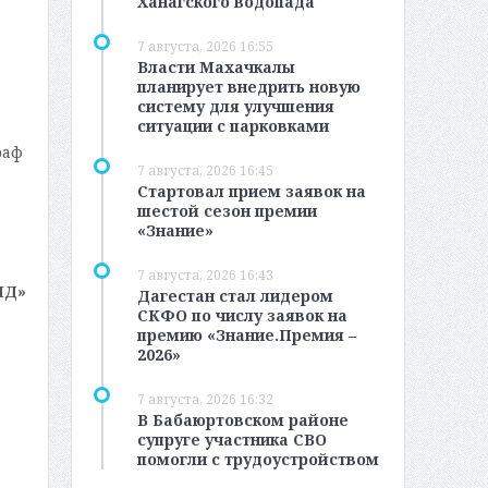
Ханагского водопада
7 августа, 2026 16:55
Власти Махачкалы
планирует внедрить новую
систему для улучшения
ситуации с парковками
раф
7 августа, 2026 16:45
Стартовал прием заявок на
шестой сезон премии
«Знание»
7 августа, 2026 16:43
МД»
Дагестан стал лидером
СКФО по числу заявок на
премию «Знание.Премия –
2026»
7 августа, 2026 16:32
В Бабаюртовском районе
супруге участника СВО
помогли с трудоустройством