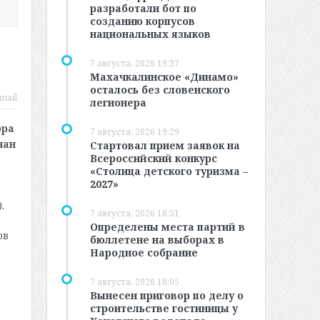
разработали бот по
созданию корпусов
национальных языков
7 августа, 2026 19:37
Махачкалинское «Динамо»
осталось без словенского
mail
легионера
ора
7 августа, 2026 19:29
нан
Стартовал прием заявок на
Всероссийский конкурс
«Столица детского туризма –
2027»
.
7 августа, 2026 18:51
Определены места партий в
ов
бюллетене на выборах в
Народное собрание
7 августа, 2026 18:05
Вынесен приговор по делу о
строительстве гостиницы у