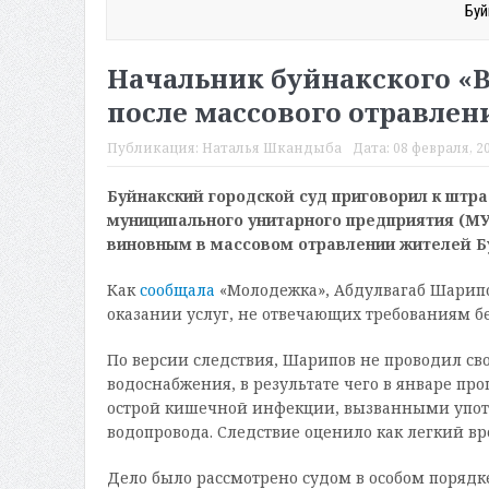
Буй
Начальник буйнакского «
после массового отравлен
Публикация:
Наталья Шкандыба
Дата:
08 февраля, 20
Буйнакский городской суд приговорил к штр
муниципального унитарного предприятия (МУ
виновным в массовом отравлении жителей Бу
Как
сообщала
«Молодежка», Абдулвагаб Шарипо
оказании услуг, не отвечающих требованиям бе
По версии следствия, Шарипов не проводил с
водоснабжения, в результате чего в январе пр
острой кишечной инфекции, вызванными упот
водопровода. Следствие оценило как легкий в
Дело было рассмотрено судом в особом порядке