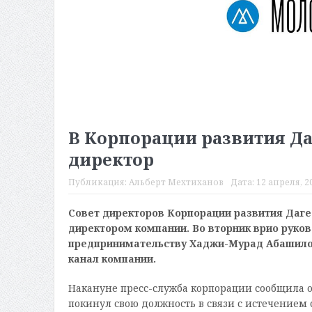
В Корпорации развития Д
директор
Публикация:
Альберт Мехтиханов
Дата:
12 апреля, 20
Совет директоров Корпорации развития Даг
директором компании. Во вторник врио руков
предпринимательству Хаджи-Мурад Абашилов 
канал компании.
Накануне пресс-служба корпорации сообщила 
покинул свою должность в связи с истечением с