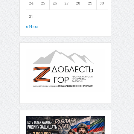
24
25
26
27
28
29
30
31
« Июл