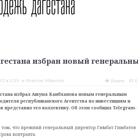
агестана избран новый генеральн
22 в 12:19
в:
Новости
,
Общество
Печать
E
естана избрал Ашума Каибханова новым генеральным
одителя республиканского Агентства по инвестициям и
представил его коллективу. Об этом сообщил Telegram-
о том, что прежний генеральный директор Гимбат Гимбатов
рока контракта.