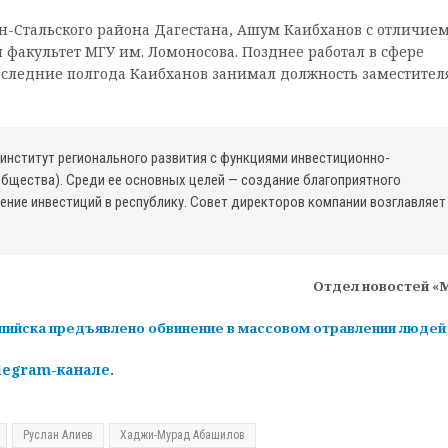
н-Стальского района Дагестана, Ашум Каибханов с отличие
 факультет МГУ им. Ломоносова. Позднее работал в сфере
следние полгода Каибханов занимал должность заместител
институт регионального развития с функциями инвестиционно-
общества). Среди ее основных целей — создание благоприятного
чение инвестиций в республику. Совет директоров компании возглавляет
Отдел новостей «
пийска предъявлено обвинение в массовом отравлении людей
legram-канале
.
Руслан Алиев
Хаджи-Мурад Абашилов