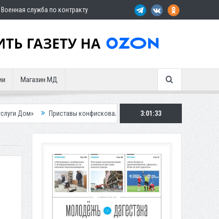
Военная служба по контракту
ии
Магазин МД
риставы конфисковали двух бурых медведей у жителя Дагестана
3:01:34
Рос