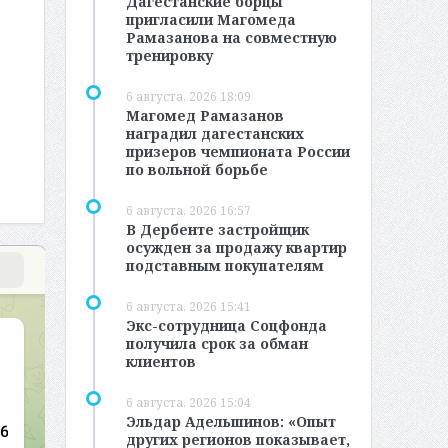
Дагестанские борцы
пригласили Магомеда
Рамазанова на совместную
тренировку
6 августа, 2026 18:09
Магомед Рамазанов
наградил дагестанских
призеров чемпионата России
по вольной борьбе
6 августа, 2026 16:57
В Дербенте застройщик
осужден за продажу квартир
подставным покупателям
6 августа, 2026 15:41
Экс-сотрудница Соцфонда
получила срок за обман
клиентов
6 августа, 2026 15:04
Эльдар Адельшинов: «Опыт
других регионов показывает,