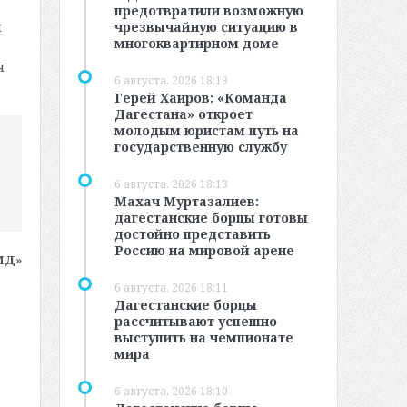
предотвратили возможную
чрезвычайную ситуацию в
м
многоквартирном доме
я
6 августа, 2026 18:19
Герей Хаиров: «Команда
Дагестана» откроет
молодым юристам путь на
государственную службу
6 августа, 2026 18:13
Махач Муртазалиев:
дагестанские борцы готовы
достойно представить
Россию на мировой арене
МД»
6 августа, 2026 18:11
Дагестанские борцы
рассчитывают успешно
выступить на чемпионате
мира
6 августа, 2026 18:10