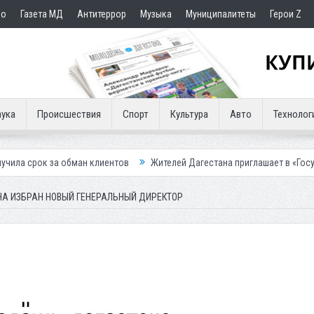
но
Газета МД
Антитеррор
Музыка
Муниципалитеты
Герои Z
ука
Происшествия
Спорт
Культура
Авто
Технолог
ман клиентов
Жителей Дагестана приглашает в «Госуслуги Дом»
П
НА ИЗБРАН НОВЫЙ ГЕНЕРАЛЬНЫЙ ДИРЕКТОР