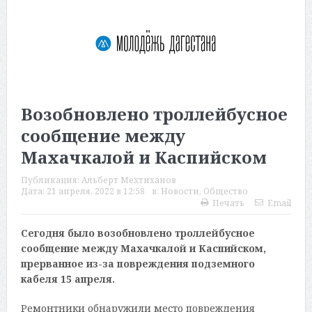
Возобновлено троллейбусное
сообщение между
Махачкалой и Каспийском
Публикация:
Альберт Мехтиханов
Дата:
21 апреля, 2022 в 12:58
в:
Новости
,
Общество
Печать
Email
Сегодня было возобновлено троллейбусное
сообщение между Махачкалой и Каспийском,
прерванное из-за повреждения подземного
кабеля 15 апреля.
Ремонтники обнаружили место повреждения