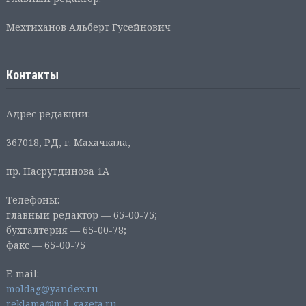
Мехтиханов Альберт Гусейнович
Контакты
Адрес редакции:
367018, РД, г. Махачкала,
пр. Насрутдинова 1А
Телефоны:
главный редактор — 65-00-75;
бухгалтерия — 65-00-78;
факс — 65-00-75
E-mail:
moldag@yandex.ru
reklama@md-gazeta.ru