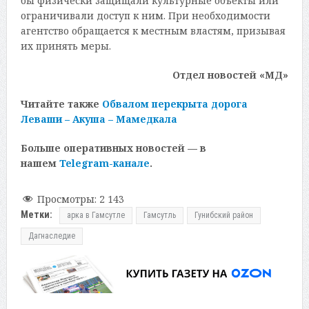
бы физически защищали культурные объекты или
ограничивали доступ к ним. При необходимости
агентство обращается к местным властям, призывая
их принять меры.
Отдел новостей «МД»
Читайте также
Обвалом перекрыта дорога
Леваши – Акуша – Мамедкала
Больше оперативных новостей — в
нашем
Telegram-канале
.
Просмотры:
2 143
Метки:
арка в Гамсутле
Гамсутль
Гунибский район
Дагнаследие