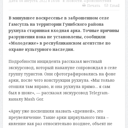
Дата:
08 августа, 2022 в 16:08
в:
Новости
,
Происшествия
Печать
Email
В минувшее воскресенье в заброшенном селе
Гамсутль на территории Гунибского района
рухнула старинная входная арка. Точные причины
разрушения пока не установлены, сообщили
«Молодежке» в республиканском агентстве по
охране культурного наследия.
Подробности инцидента рассказал местный
экскурсовод, который накануне сопровождал в селе
группу туристов. Они сфотографировались на фоне
арки, после чего конструкция рухнула. «Мы только
отошли там вправо, и она рухнула прямо… я сам
был в шоке», — рассказал экскурсовод Telegram-
каналу Mash Gor.
«Арку уже поспешили назвать «древней», это
преувеличение. Такие арки циркульного типа –
явление как раз относительно позднее, объект не