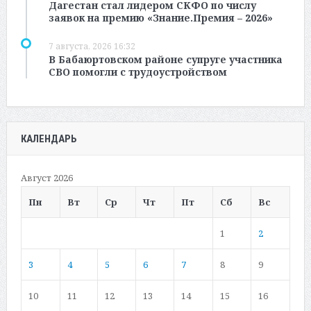
Дагестан стал лидером СКФО по числу
заявок на премию «Знание.Премия – 2026»
7 августа, 2026 16:32
В Бабаюртовском районе супруге участника
СВО помогли с трудоустройством
КАЛЕНДАРЬ
Август 2026
Пн
Вт
Ср
Чт
Пт
Сб
Вс
1
2
3
4
5
6
7
8
9
10
11
12
13
14
15
16