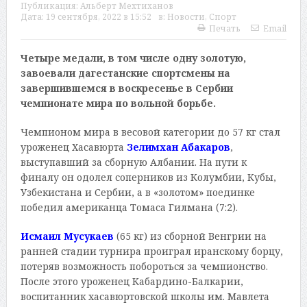
Публикация:
Альберт Мехтиханов
Дата:
19 сентября, 2022 в 15:52
в:
Новости
,
Спорт
Печать
Email
Четыре медали, в том числе одну золотую,
завоевали дагестанские спортсмены на
завершившемся в воскресенье в Сербии
чемпионате мира по вольной борьбе.
Чемпионом мира в весовой категории до 57 кг стал
уроженец Хасавюрта
Зелимхан Абакаров
,
выступавший за сборную Албании. На пути к
финалу он одолел соперников из Колумбии, Кубы,
Узбекистана и Сербии, а в «золотом» поединке
победил американца Томаса Гилмана (7:2).
Исмаил Мусукаев
(65 кг) из сборной Венгрии на
ранней стадии турнира проиграл иранскому борцу,
потеряв возможность побороться за чемпионство.
После этого уроженец Кабардино-Балкарии,
воспитанник хасавюртовской школы им. Мавлета