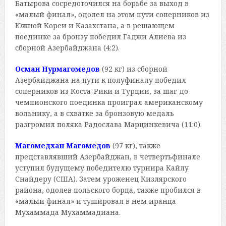
Батырова сосредоточился на борьбе за выход в
«малый финал», одолел на этом пути соперников из
Южной Кореи и Казахстана, а в решающем
поединке за бронзу победил Гаджи Алиева из
сборной Азербайджана (4:2).
Осман Нурмагомедов
(92 кг) из сборной
Азербайджана на пути к полуфиналу победил
соперников из Коста-Рики и Турции, за шаг до
чемпионского поединка проиграл американскому
вольнику, а в схватке за бронзовую медаль
разгромил поляка Радослава Марцинкевича (11:0).
Магомедхан Магомедов
(97 кг), также
представлявший Азербайджан, в четвертьфинале
уступил будущему победителю турнира Кайлу
Снайдеру (США). Затем уроженец Кизлярского
района, одолев польского борца, также пробился в
«малый финал» и тушировал в нем иранца
Мухаммада Мухаммадиана.