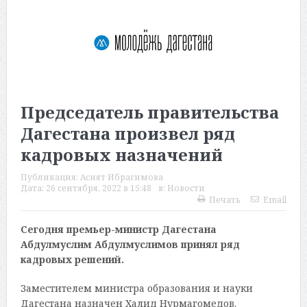
Председатель правительства
Дагестана произвел ряд
кадровых назначений
Публикация:
Асият Ибрагимова
Дата:
26 сентября, 2022 в 15:48
в:
Новости
Печать
Email
Сегодня премьер-министр Дагестана
Абдулмуслим Абдулмуслимов принял ряд
кадровых решений.
Заместителем министра образования и науки
Дагестана назначен Халид Нурмагомедов.