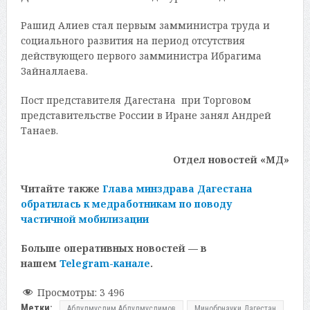
Рашид Алиев стал первым замминистра труда и
социального развития на период отсутствия
действующего первого замминистра Ибрагима
Зайналлаева.
Пост представителя Дагестана при Торговом
представительстве России в Иране занял Андрей
Танаев.
Отдел новостей «МД»
Читайте также
Глава минздрава Дагестана
обратилась к медработникам по поводу
частичной мобилизации
Больше оперативных новостей — в
нашем
Telegram-канале
.
Просмотры:
3 496
Метки:
Абдулмуслим Абдулмуслимов
Минобрнауки Дагестан