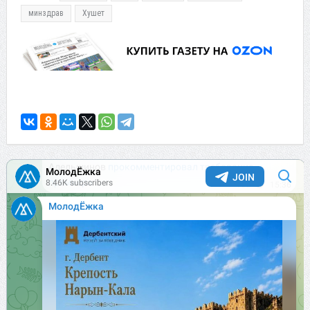
минздрав
Хушет