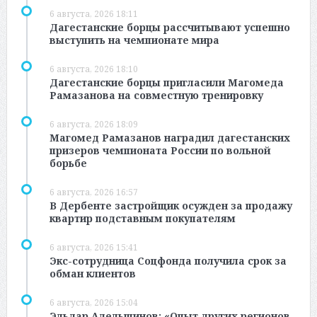
6 августа, 2026 18:11
Дагестанские борцы рассчитывают успешно
выступить на чемпионате мира
6 августа, 2026 18:10
Дагестанские борцы пригласили Магомеда
Рамазанова на совместную тренировку
6 августа, 2026 18:09
Магомед Рамазанов наградил дагестанских
призеров чемпионата России по вольной
борьбе
6 августа, 2026 16:57
В Дербенте застройщик осужден за продажу
квартир подставным покупателям
6 августа, 2026 15:41
Экс-сотрудница Соцфонда получила срок за
обман клиентов
6 августа, 2026 15:04
Эльдар Адельшинов: «Опыт других регионов