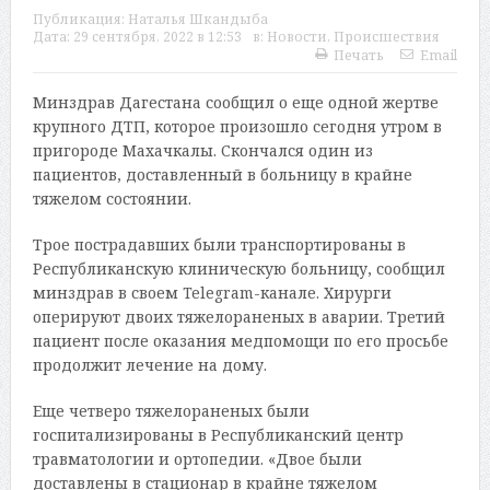
Публикация:
Наталья Шкандыба
Дата:
29 сентября, 2022 в 12:53
в:
Новости
,
Происшествия
Печать
Email
Минздрав Дагестана сообщил о еще одной жертве
крупного ДТП, которое произошло сегодня утром в
пригороде Махачкалы. Скончался один из
пациентов, доставленный в больницу в крайне
тяжелом состоянии.
Трое пострадавших были транспортированы в
Республиканскую клиническую больницу, сообщил
минздрав в своем Telegram-канале. Хирурги
оперируют двоих тяжелораненых в аварии. Третий
пациент после оказания медпомощи по его просьбе
продолжит лечение на дому.
Еще четверо тяжелораненых были
госпитализированы в Республиканский центр
травматологии и ортопедии. «Двое были
доставлены в стационар в крайне тяжелом