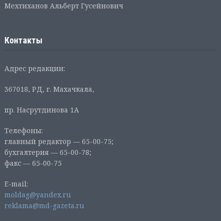
Мехтиханов Альберт Гусейнович
Контакты
Адрес редакции:
367018, РД, г. Махачкала,
пр. Насрутдинова 1А
Телефоны:
главный редактор — 65-00-75;
бухгалтерия — 65-00-78;
факс — 65-00-75
E-mail:
moldag@yandex.ru
reklama@md-gazeta.ru