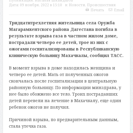
Публикация:
Наталья Шкандыба
Дата:
09 ноября, 2022 в 15:10
в:
Новости
,
Происшествия
Печать
Email
Тридцатитрехлетняя жительница села Оружба
Магарамкентского района Дагестана погибла в
результате взрыва газа в частном жилом доме,
пострадали четверо ее детей, трое из них с
ожогами госпитализированы в Республиканскую
клиническую больницу Махачкалы, сообщил ТАСС.
В момент взрыва в доме находилась женщина и
четверо ее детей. Мать от полученных ожогов
скончалась после госпитализации в центральную
районную больницу. По информации минздрава, у
нее было обожжено все тело. Троих пострадавших
детей перевели на лечение в Махачкалу, еще один
ребенок ожогов не получил.
Причиной взрыва, по предварительным данным,
стала утечка газа.