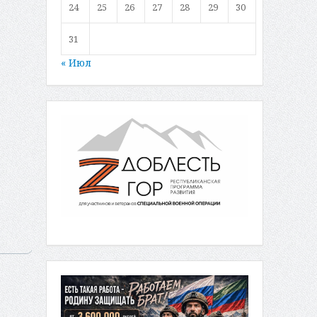
24
25
26
27
28
29
30
31
« Июл