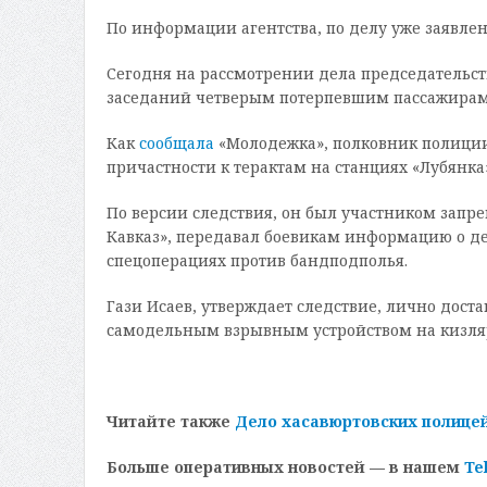
По информации агентства, по делу уже заявлен
Сегодня на рассмотрении дела председательс
заседаний четверым потерпевшим пассажирам, 
Как
сообщала
«Молодежка», полковник полиции 
причастности к терактам на станциях «Лубянка
По версии следствия, он был участником запр
Кавказ», передавал боевикам информацию о де
спецоперациях против бандподполья.
Гази Исаев, утверждает следствие, лично дост
самодельным взрывным устройством на кизлярс
Читайте также
Дело хасавюртовских полицей
Больше оперативных новостей — в нашем
Te