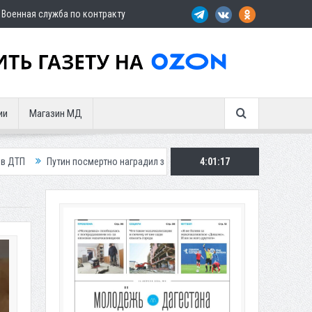
Военная служба по контракту
ии
Магазин МД
н посмертно наградил замглавы Шамильского района
4:01:19
Три автомобиля