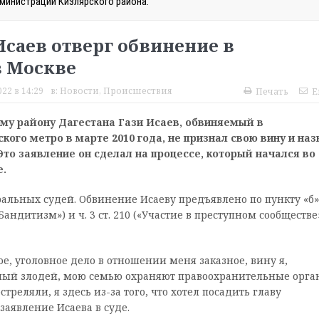
министрации Кизлярского района.
саев отверг обвинение в
в Москве
22 в 14:29
в:
Новости
,
Происшествия
Печать
E
му району Дагестана Гази Исаев, обвиняемый в
кого метро в марте 2010 года, не признал свою вину и наз
то заявление он сделал на процессе, который начался во 
.
альных судей. Обвинение Исаеву предъявлено по пункту «б» 
(«Бандитизм») и ч. 3 ст. 210 («Участие в преступном сообществе
е, уголовное дело в отношении меня заказное, вину я,
авный злодей, мою семью охраняют правоохранительные орг
треляли, я здесь из-за того, что хотел посадить главу
заявление Исаева в суде.