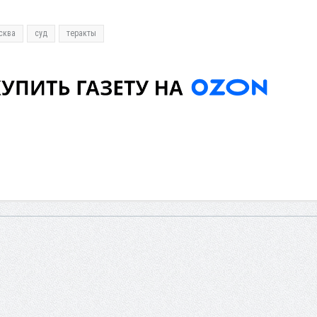
сква
суд
теракты