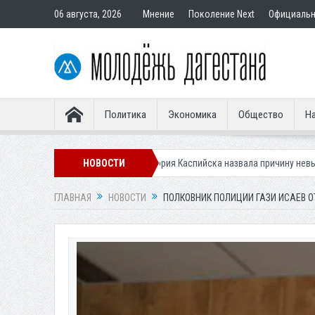
06 августа, 2026
Мнение
Поколение Next
Официаль
Политика
Экономика
Общество
На
вности клещей
Мэрия Каспийска назвала причину невывоза мусора в 
НОВОСТИ
ГЛАВНАЯ
НОВОСТИ
ПОЛКОВНИК ПОЛИЦИИ ГАЗИ ИСАЕВ О