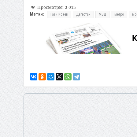
Просмотры:
3 013
Метки:
Гази Исаев
Дагестан
МВД
метро
мо