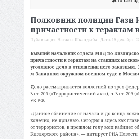
Фото: сайт ад
Полковник полиции Гази И
причастности к терактам 
Публикация:
Наталья Шкандыба
Дата:
19 декабря, 20
Бывший начальник отдела МВД по Кизлярско
причастности к терактам на станциях московс
уголовное дело в отношении него заказным. Э
м Западном окружном военном суде в Москве
Дело рассматривается коллегией из трех федер
3 ст. 205 («Террористический акт»), ч. 3 ст. 209 
УК РФ.
«Данное обвинение от начала и до конца ложно
конечно, не признаю. Сегодня я здесь как гл
от террористов, в прошлом году мой кабинет обс
Кизлярского района», — цитирует РИА Новости 