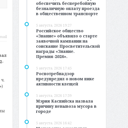
обеспечить бесперебойную
безналичную оплату проезда
в общественном транспорте
5 августа, 2026 19:27
Российское общество
«Знание» объявило о старте
mail
заявочной кампании на
соискание Просветительской
награды «Знание.
вал
Премия-2026».
2-
5 августа, 2026 17:45
Роспотребнадзор
предупредил о новом пике
ч.
активности клещей
»)
5 августа, 2026 17:39
Мэрия Каспийска назвала
причину невывоза мусора в
аны
городе
5 августа, 2026 16:42