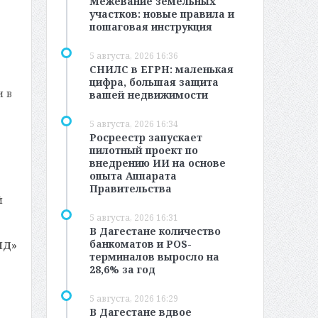
Межевание земельных
участков: новые правила и
пошаговая инструкция
5 августа, 2026 16:36
СНИЛС в ЕГРН: маленькая
цифра, большая защита
и в
вашей недвижимости
5 августа, 2026 16:34
Росреестр запускает
пилотный проект по
внедрению ИИ на основе
опыта Аппарата
Правительства
й
5 августа, 2026 16:31
В Дагестане количество
банкоматов и POS-
МД»
терминалов выросло на
28,6% за год
5 августа, 2026 16:29
В Дагестане вдвое