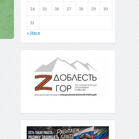
24
25
26
27
28
29
30
31
« Июл