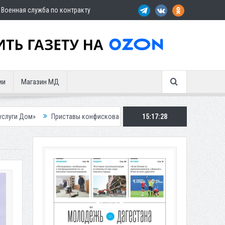
Военная служба по контракту
ии
Магазин МД
риставы конфисковали двух бурых медведей у жителя Дагестана
15:17:29
Рос