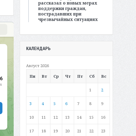
рассказал о новых мерах
поддержки граждан,
пострадавших при
чрезвычайных ситуациях
КАЛЕНДАРЬ
Август 2026
Пн
Вт
Ср
Чт
Пт
Сб
Вс
1
2
3
4
5
6
7
8
9
10
11
12
13
14
15
16
17
18
19
20
21
22
23