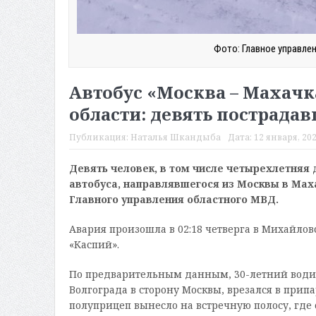
Фото: Главное управле
Автобус «Москва – Махачк
области: девять пострада
Публикация:
Наталья Шкандыба
Дата:
12 января, 202
Девять человек, в том числе четырехлетняя 
автобуса, направлявшегося из Москвы в Маха
Главного управления областного МВД.
Авария произошла в 02:18 четверга в Михайло
«Каспий».
По предварительным данным, 30-летний водите
Волгограда в сторону Москвы, врезался в прип
полуприцеп вынесло на встречную полосу, где 