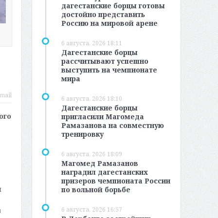
дагестанские борцы готовы
достойно представить
Россию на мировой арене
6 августа, 2026 18:11
Дагестанские борцы
рассчитывают успешно
выступить на чемпионате
мира
mail
6 августа, 2026 18:10
Дагестанские борцы
ого
пригласили Магомеда
Рамазанова на совместную
тренировку
6 августа, 2026 18:09
Магомед Рамазанов
наградил дагестанских
призеров чемпионата России
ы
по вольной борьбе
6 августа, 2026 16:57
в