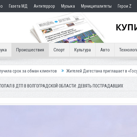
но
Газета МД
Антитеррор
Музыка
Муниципалитеты
Герои Z
ука
Происшествия
Спорт
Культура
Авто
Технолог
ман клиентов
Жителей Дагестана приглашает в «Госуслуги Дом»
П
ПОПАЛ В ДТП В ВОЛГОГРАДСКОЙ ОБЛАСТИ: ДЕВЯТЬ ПОСТРАДАВШИХ