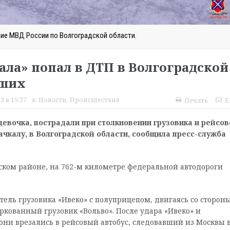
ние МВД России по Волгоградской области.
ала» попал в ДТП в Волгоградской
вших
3 в 15:37
в:
Новости
,
Происшествия
Печать
E
девочка, пострадали при столкновении грузовика и рейсов
чкалу, в Волгоградской области, сообщила пресс-служба
вском районе, на 762-м километре федеральной автодороги
ль грузовика «Ивеко» с полуприцепом, двигаясь со сторон
аркованный грузовик «Вольво». После удара «Ивеко» и
они врезались в рейсовый автобус, следовавший из Москвы 