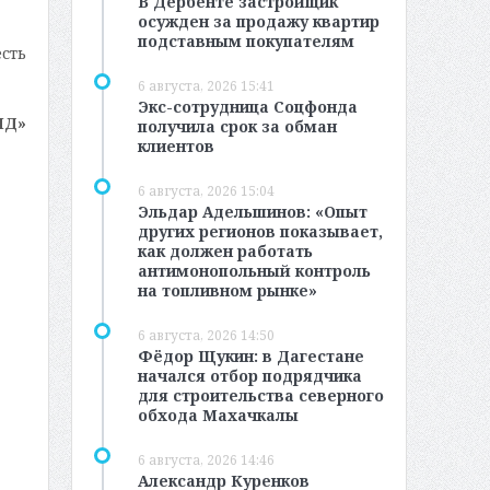
В Дербенте застройщик
осужден за продажу квартир
подставным покупателям
сть
6 августа, 2026 15:41
Экс-сотрудница Соцфонда
МД»
получила срок за обман
клиентов
6 августа, 2026 15:04
Эльдар Адельшинов: «Опыт
других регионов показывает,
как должен работать
антимонопольный контроль
на топливном рынке»
6 августа, 2026 14:50
Фёдор Щукин: в Дагестане
начался отбор подрядчика
для строительства северного
обхода Махачкалы
6 августа, 2026 14:46
Александр Куренков